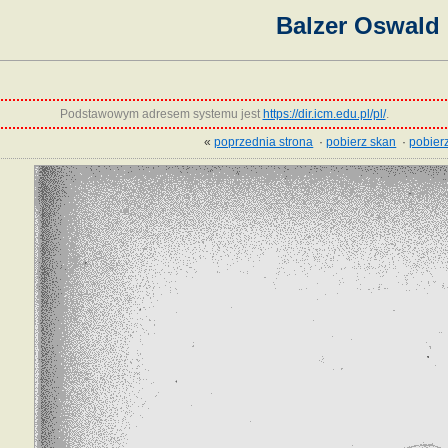
Balzer Oswald
Podstawowym adresem systemu jest
https://dir.icm.edu.pl/pl/
.
«
poprzednia strona
·
pobierz skan
·
pobierz