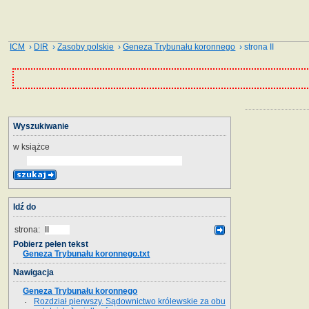
ICM
›
DIR
›
Zasoby polskie
›
Geneza Trybunału koronnego
› strona II
Wyszukiwanie
w książce
Idź do
strona:
Pobierz pełen tekst
Geneza Trybunału koronnego.txt
Nawigacja
Geneza Trybunału koronnego
Rozdział pierwszy. Sądownictwo królewskie za obu