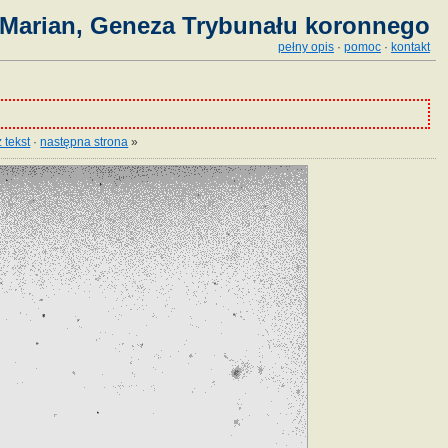
 Marian, Geneza Trybunału koronnego
pełny opis
·
pomoc
·
kontakt
 tekst
·
następna strona
»