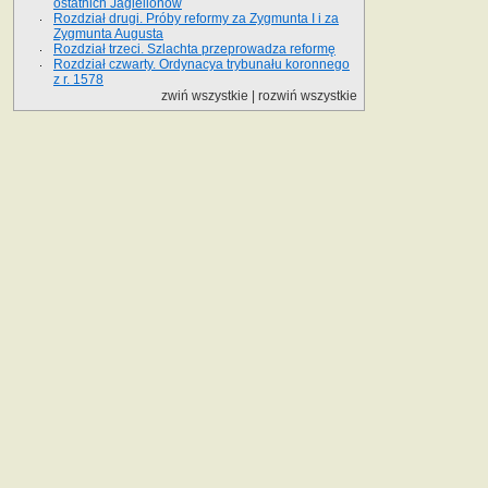
ostatnich Jagiellonów
Rozdział drugi. Próby reformy za Zygmunta I i za
Zygmunta Augusta
Rozdział trzeci. Szlachta przeprowadza reformę
Rozdział czwarty. Ordynacya trybunału koronnego
z r. 1578
zwiń wszystkie
|
rozwiń wszystkie