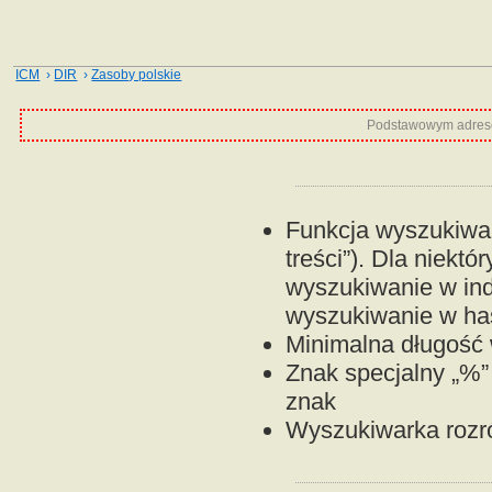
ICM
›
DIR
›
Zasoby polskie
Podstawowym adrese
Funkcja wyszukiwan
treści”). Dla niektó
wyszukiwanie w ind
wyszukiwanie w has
Minimalna długość w
Znak specjalny „%”
znak
Wyszukiwarka rozróż