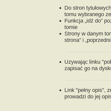
Do stron tytułowyc
tomu wybranego ze s
Funkcja „idź do” p
tomie
Strony w danym to
strona” i „poprzedni
Uzywając linku "p
zapisać go na dysku
Link "pełny opis", z
prowadzi do jej opi