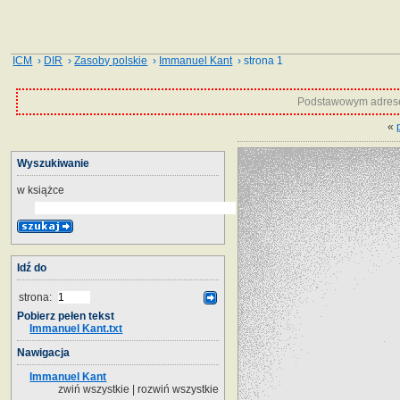
ICM
›
DIR
›
Zasoby polskie
›
Immanuel Kant
› strona 1
Podstawowym adrese
«
Wyszukiwanie
w książce
Idź do
strona:
Pobierz pełen tekst
Immanuel Kant.txt
Nawigacja
Immanuel Kant
zwiń wszystkie
|
rozwiń wszystkie