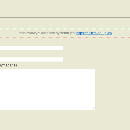
Podstawowym adresem systemu jest
https://dir.icm.edu.pl/pl/
.
 wymagane)