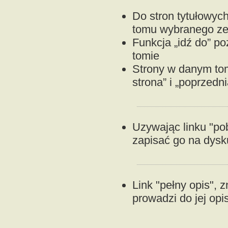
Do stron tytułowyc
tomu wybranego ze s
Funkcja „idź do” p
tomie
Strony w danym to
strona” i „poprzedni
Uzywając linku "p
zapisać go na dysku
Link "pełny opis", z
prowadzi do jej opi