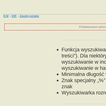
ICM
›
DIR
›
Zasoby polskie
Podstawowym adrese
Funkcja wyszukiwan
treści”). Dla niektó
wyszukiwanie w ind
wyszukiwanie w has
Minimalna długość w
Znak specjalny „%”
znak
Wyszukiwarka rozróż