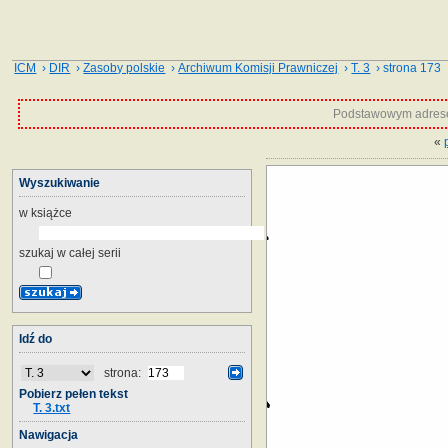
ICM
›
DIR
›
Zasoby polskie
›
Archiwum Komisji Prawniczej
›
T. 3
› strona 173
Podstawowym adrese
«
Wyszukiwanie
w książce
szukaj w całej serii
Idź do
strona:
Pobierz pełen tekst
T. 3.txt
Nawigacja