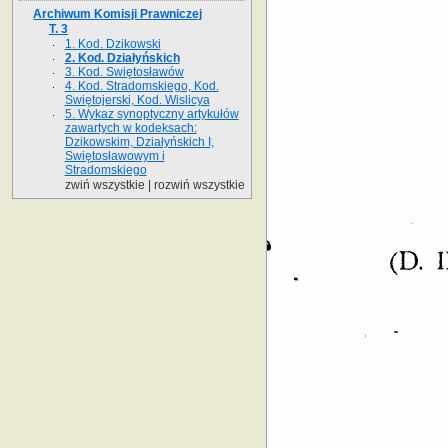
Archiwum Komisji Prawniczej
T. 3
1. Kod. Dzikowski
2. Kod. Działyńskich
3. Kod. Swiętosławów
4. Kod. Stradomskiego, Kod.
Swiętojerski, Kod. Wislicya
5. Wykaz synoptyczny artykułów
zawartych w kodeksach:
Dzikowskim, Działyńskich I,
Swiętosławowym i
Stradomskiego­
zwiń wszystkie
|
rozwiń wszystkie