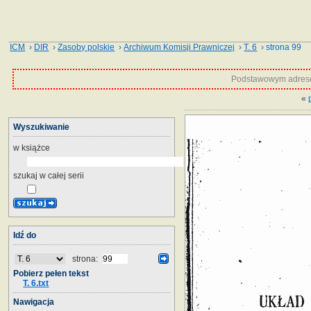
ICM
›
DIR
›
Zasoby polskie
›
Archiwum Komisji Prawniczej
›
T. 6
› strona 99
Podstawowym adrese
«
Wyszukiwanie
w książce
szukaj w całej serii
Idź do
strona:
Pobierz pełen tekst
T. 6.txt
Nawigacja