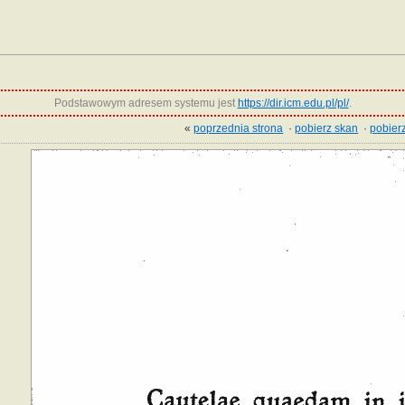
Podstawowym adresem systemu jest
https://dir.icm.edu.pl/pl/
.
«
poprzednia strona
·
pobierz skan
·
pobierz