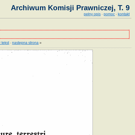
Archiwum Komisji Prawniczej, T. 9
pełny opis
·
pomoc
·
kontakt
 tekst
·
następna strona
»