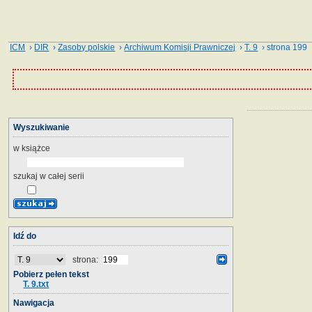
ICM
›
DIR
›
Zasoby polskie
›
Archiwum Komisji Prawniczej
›
T. 9
› strona 199
Wyszukiwanie
w książce
szukaj w całej serii
Idź do
strona:
Pobierz pełen tekst
T. 9.txt
Nawigacja