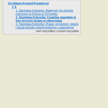
Archiwum Komisji Prawniczej
T. 9
1. Stanisław Kutrzeba: Materyały do dziejów
robocizny w Polsce w XVI wieku
2. Stanisław Kutrzeba: Cautelae quaedam in
iure terrestri tentae et observatae
3. Stanisław Kutrzeba: Prawa, przywileje, statuty
i lauda księstw oświęcimskiego i zatorskiego
zwiń wszystkie
|
rozwiń wszystkie