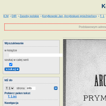
K
ICM
›
DIR
›
Zasoby polskie
›
Korytkowski Jan, Arcybiskupi gnieźnieńscy
›
T. 1
›
Podstawowym adrese
Wyszukiwanie
w książce
szukaj w całej serii
Idź do
strona:
Pobierz pełen tekst
T. 1.txt
Nawigacja