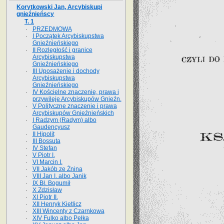
Korytkowski Jan, Arcybiskupi
gnieźnieńscy
T. 1
PRZEDMOWA
I Początek Arcybiskupstwa
Gnieźnieńskiego
II Rozległość i granice
Arcybiskupstwa
Gnieźnieńskiego
III Uposażenie i dochody
Arcybiskupstwa
Gnieźnieńskiego
IV Kościelne znaczenie, prawa i
przywileje Arcybiskupów Gnieźn.
V Polityczne znaczenie i prawa
Arcybiskupów Gnieźnieńskich
I Radzym (Radym) albo
Gaudencyusz
II Hipolit
III Bossuta
IV Stefan
V Piotr I.
VI Marcin I.
VII Jakób ze Żnina
VIII Jan I. albo Janik
IX Bł. Bogumił
X Zdzisław
XI Piotr II.
XII Henryk Kietlicz
XIII Wincenty z Czarnkowa
XIV Fulko albo Pełka