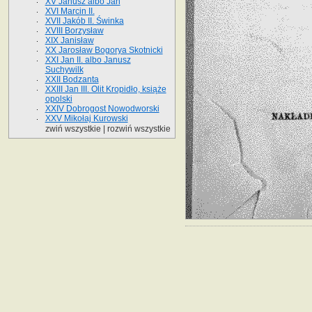
XV Janusz albo Jan
XVI Marcin II.
XVII Jakób II. Świnka
XVIII Borzysław
XIX Janisław
XX Jarosław Bogorya Skotnicki
XXI Jan II. albo Janusz
Suchywilk
XXII Bodzanta
XXIII Jan III. Olit Kropidło, książe
opolski
XXIV Dobrogost Nowodworski
XXV Mikołaj Kurowski
zwiń wszystkie
|
rozwiń wszystkie