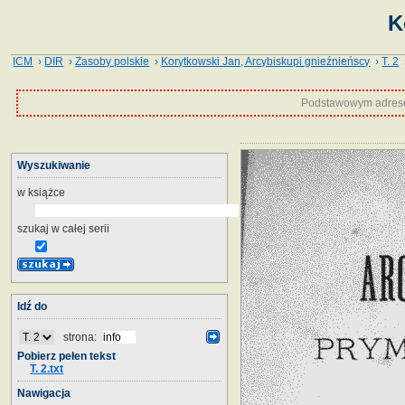
K
ICM
›
DIR
›
Zasoby polskie
›
Korytkowski Jan, Arcybiskupi gnieźnieńscy
›
T. 2
›
Podstawowym adrese
Wyszukiwanie
w książce
szukaj w całej serii
Idź do
strona:
Pobierz pełen tekst
T. 2.txt
Nawigacja