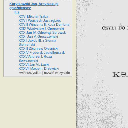
Korytkowski Jan, Arcybiskupi
gnieźnieńscy
T. 2
XXVI Mikołaj Trąba
XXVII Wojciech Jastrzębiec
XXVIII Wincenty II. Kot z Dembna
XXIX Władysław I. Oporowski
XXX Jan IV. Odrowąż Sprowski
XXXI Jan V. Gruszczyński
XXXII Jakób III. z Sienna
Sienieński
XXXIII Zbigniew Oleśnicki
XXXIV Fryderyk Jagiellończyk
XXXV Andrzej I. Róża
Boryszewski
XXXVI Jan VI. Łaski
XXXVII Maciej I. Drzewicki
zwiń wszystkie
|
rozwiń wszystkie