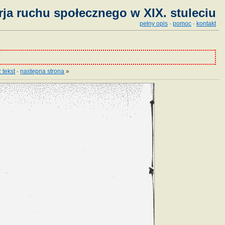
ja ruchu społecznego w XIX. stuleciu
pełny opis
·
pomoc
·
kontakt
 tekst
·
następna strona
»