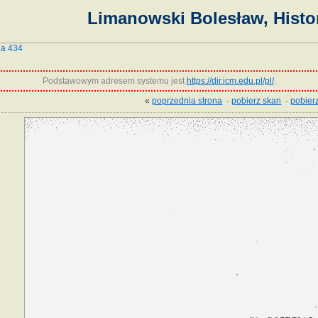
Limanowski Bolesław, Histor
na 434
Podstawowym adresem systemu jest
https://dir.icm.edu.pl/pl/
.
«
poprzednia strona
·
pobierz skan
·
pobierz