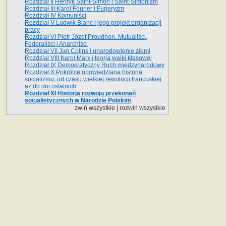
Rozdział II Henryk Saint-Simon i Saint-Simonizm
Rozdział III Karol Fourier i Furjeryzm
Rozdział IV Komuniści
Rozdział V Ludwik Blanc i jego projekt organizacji
pracy
Rozdział VI Piotr Józef Proudhon. Mutualiści,
Federaliści i Anarchiści
Rozdział VII Jan Colins i unarodowienie ziemi
Rozdział VIII Karol Marx i teorja walki klasowej
Rozdział IX Demokratyczny Ruch międzynarodowy
Rozdział X Pokrótce opowiedziana historja
socjalizmu, od czasu wielkiej rewolucji francuskiej
aż do dni ostatnich
Rozdział XI Historja rozwoju przekonań
socjalistycznych w Narodzie Polskim
zwiń wszystkie
|
rozwiń wszystkie