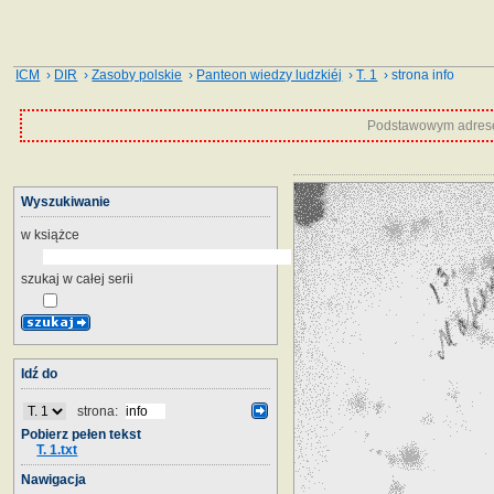
ICM
›
DIR
›
Zasoby polskie
›
Panteon wiedzy ludzkiéj
›
T. 1
› strona info
Podstawowym adrese
Wyszukiwanie
w książce
szukaj w całej serii
Idź do
strona:
Pobierz pełen tekst
T. 1.txt
Nawigacja