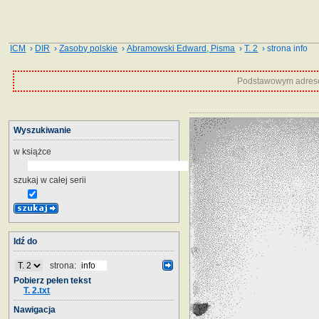
ICM
›
DIR
›
Zasoby polskie
›
Abramowski Edward, Pisma
›
T. 2
› strona info
Podstawowym adrese
Wyszukiwanie
w książce
szukaj w całej serii
Idź do
strona:
Pobierz pełen tekst
T. 2.txt
Nawigacja