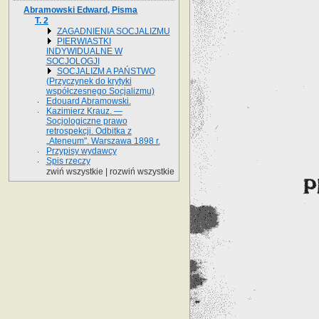
Abramowski Edward, Pisma
T. 2
ZAGADNIENIA SOCJALIZMU
PIERWIASTKI
INDYWIDUALNE W
SOCJOLOGJI
SOCJALIZM A PAŃSTWO
(Przyczynek do krytyki
współczesnego Socjalizmu)
Edouard Abramowski.
Kazimierz Krauz. —
Socjologiczne prawo
retrospekcji. Odbitka z
„Ateneum". Warszawa 1898 r.
Przypisy wydawcy
Spis rzeczy
zwiń wszystkie
|
rozwiń wszystkie