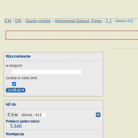
ICM
›
DIR
›
Zasoby polskie
›
Abramowski Edward, Pisma
›
T. 3
› strona 412
Wyszukiwanie
w książce
szukaj w całej serii
Idź do
strona:
Pobierz pełen tekst
T. 3.txt
Nawigacja