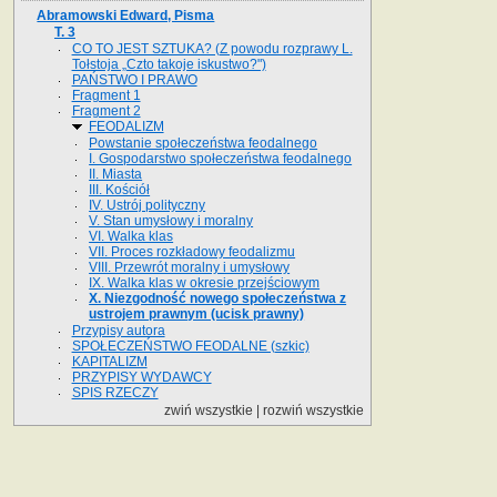
Abramowski Edward, Pisma
T. 3
CO TO JEST SZTUKA? (Z powodu rozprawy L.
Tołstoja „Czto takoje iskustwo?")
PAŃSTWO I PRAWO
Fragment 1
Fragment 2
FEODALIZM
Powstanie społeczeństwa feodalnego
I. Gospodarstwo społeczeństwa feodalnego
II. Miasta
III. Kościół
IV. Ustrój polityczny
V. Stan umysłowy i moralny
VI. Walka klas
VII. Proces rozkładowy feodalizmu
VIII. Przewrót moralny i umysłowy
IX. Walka klas w okresie przejściowym
X. Niezgodność nowego społeczeństwa z
ustrojem prawnym (ucisk prawny)
Przypisy autora
SPOŁECZEŃSTWO FEODALNE (szkic)
KAPITALIZM
PRZYPISY WYDAWCY
SPIS RZECZY
zwiń wszystkie
|
rozwiń wszystkie