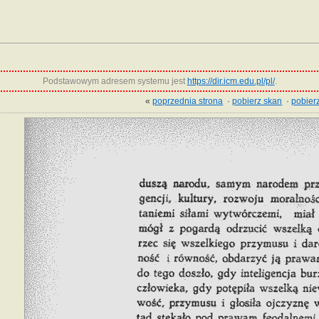
Podstawowym adresem systemu jest
https://dir.icm.edu.pl/pl/
.
«
poprzednia strona
·
pobierz skan
·
pobierz