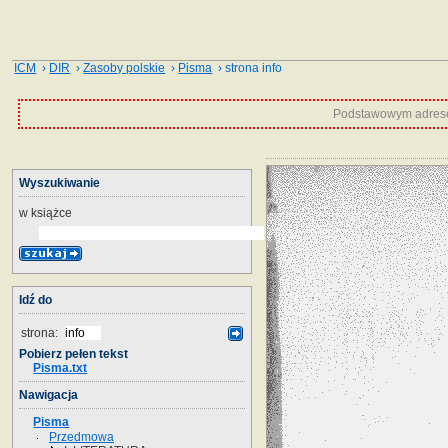
ICM
›
DIR
›
Zasoby polskie
›
Pisma
› strona info
Podstawowym adrese
Wyszukiwanie
w książce
Idź do
strona:
Pobierz pełen tekst
Pisma.txt
Nawigacja
Pisma
Przedmowa