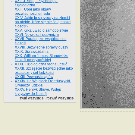
XXII. J. Sergi. Psychologja
fizjologiczna
XXIII. Upór jako objaw
bezwładności umysłu
XXIV. Jakie to są rzeczy na ziemi i
na niebie, które się nie śnią naszej
filozofji?
XXV. Kilka uwag o samobójstwie
XXVI. Newroza i pesymizm
XXVII. Paralogizm współczesnej
filozofji
XXVIII. Bezwiedne sprawy duszy
XXIX. Sprawozdania
XXX. William James. Stanowisko
filozofji amerykańskiej
XXXI. Fizjologiczna teorja uczuć
XXXII. Szczęście bezwzględne jako
ostateczny cel ludzkości
XXXIII. Pewność sądów
XXXIV. Hr. Wojciech Dzieduszycki.
O wiedzy ludzkiej
XXXV. Henryk Struve. Wstęp
krytyczny do filozofji
zwiń wszystkie
|
rozwiń wszystkie