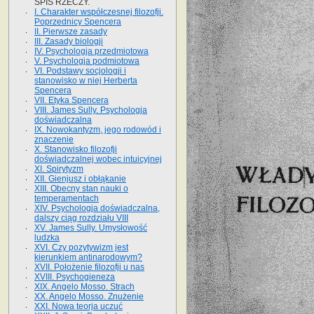
SPIS RZECZY.
I. Charakter współczesnej filozofji.
Poprzednicy Spencera
II. Pierwsze zasady
III. Zasady biologji
IV. Psychologja przedmiotowa
V. Psychologja podmiotowa
VI. Podstawy socjologji i
stanowisko w niej Herberta
Spencera
VII. Etyka Spencera
VIII. James Sully. Psychologja
doświadczalna
IX. Nowokantyzm, jego rodowód i
znaczenie
X. Stanowisko filozofji
doświadczalnej wobec intuicyjnej
XI. Spirytyzm
XII. Gienjusz i obłąkanie
XIII. Obecny stan nauki o
temperamentach
XIV. Psychologja doświadczalna,
dalszy ciąg rozdziału VIII
XV. James Sully. Umysłowość
ludzka
XVI. Czy pozytywizm jest
kierunkiem antinarodowym?
XVII. Położenie filozofji u nas
XVIII. Psychogieneza
XIX. Angelo Mosso. Strach
XX. Angelo Mosso. Znużenie
XXI. Nowa teorja uczuć