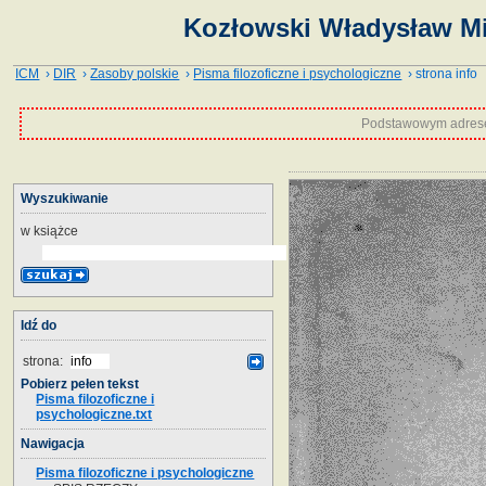
Kozłowski Władysław Mie
ICM
›
DIR
›
Zasoby polskie
›
Pisma filozoficzne i psychologiczne
› strona info
Podstawowym adrese
Wyszukiwanie
w książce
Idź do
strona:
Pobierz pełen tekst
Pisma filozoficzne i
psychologiczne.txt
Nawigacja
Pisma filozoficzne i psychologiczne