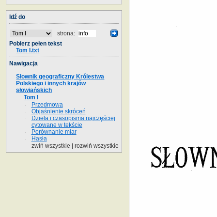
Idź do
strona:
Pobierz pełen tekst
Tom I.txt
Nawigacja
Słownik geograficzny Królestwa
Polskiego i innych krajów
słowiańskich
Tom I
Przedmowa
Objaśnienie skróceń
Dzieła i czasopisma najczęściej
cytowane w tekście
Porównanie miar
Hasła
zwiń wszystkie
|
rozwiń wszystkie