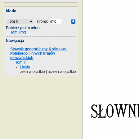
Idź do
strona:
Pobierz pełen tekst
Tom II.txt
Nawigacja
Słownik geograficzny Królestwa
Polskiego i innych krajów
słowiańskich
Tom II
Hasła
zwiń wszystkie
|
rozwiń wszystkie