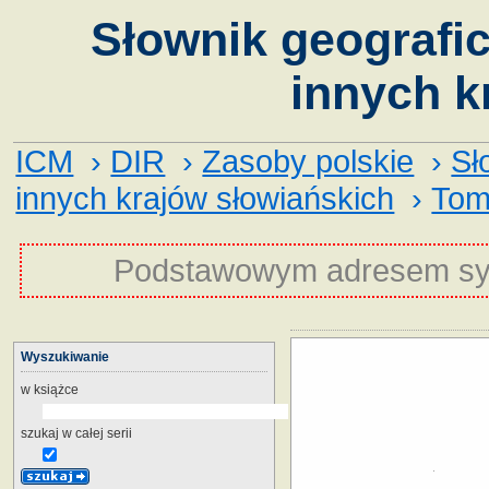
Słownik geografic
innych k
ICM
›
DIR
›
Zasoby polskie
›
Sł
innych krajów słowiańskich
›
Tom
Podstawowym adresem sy
Wyszukiwanie
w książce
szukaj w całej serii