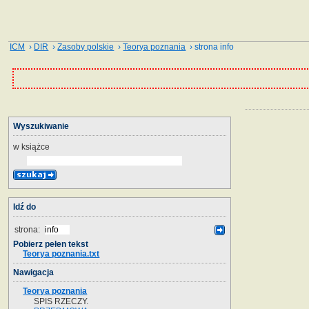
ICM
›
DIR
›
Zasoby polskie
›
Teorya poznania
› strona info
Wyszukiwanie
w książce
Idź do
strona:
Pobierz pełen tekst
Teorya poznania.txt
Nawigacja
Teorya poznania
SPIS RZECZY.