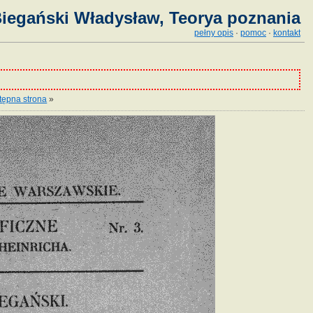
iegański Władysław, Teorya poznania
pełny opis
·
pomoc
·
kontakt
tępna strona
»