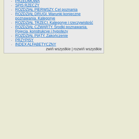
PRZEDMOWA
SPIS RZECZY
ROZDZIAŁ PIERWSZY. Cel poznania
ROZDZIAŁ DRUGI. Warunki konieczne
poznawania. Kategorye
ROZDZIAŁ TRZECI. Kategorye i rzeczywistość
ROZDZIAŁ CZWARTY. Środki poznawania.
Pojęcia, konstrukcye i hypotezy
ROZDZIAŁ PIĄTY. Zakończenie
PRZYPISY
INDEX ALFABETYCZNY
zwiń wszystkie
|
rozwiń wszystkie