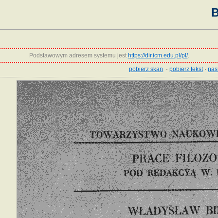
B
Podstawowym adresem systemu jest
https://dir.icm.edu.pl/pl/
.
pobierz skan
·
pobierz tekst
·
nas