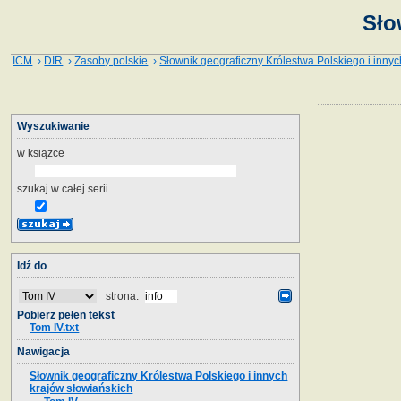
Sło
ICM
›
DIR
›
Zasoby polskie
›
Słownik geograficzny Królestwa Polskiego i innyc
Wyszukiwanie
w książce
szukaj w całej serii
Idź do
strona:
Pobierz pełen tekst
Tom IV.txt
Nawigacja
Słownik geograficzny Królestwa Polskiego i innych
krajów słowiańskich