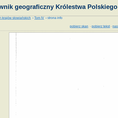
wnik geograficzny Królestwa Polskiego 
h krajów słowiańskich
›
Tom IV
› strona info
pobierz skan
·
pobierz tekst
·
nas