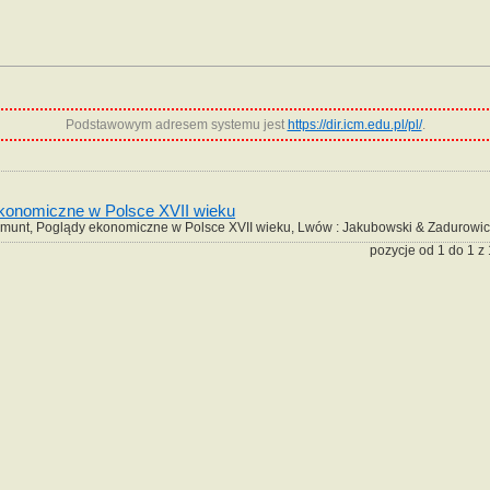
Podstawowym adresem systemu jest
https://dir.icm.edu.pl/pl/
.
konomiczne w Polsce XVII wieku
munt, Poglądy ekonomiczne w Polsce XVII wieku, Lwów : Jakubowski & Zadurowic
pozycje od 1 do 1 z 