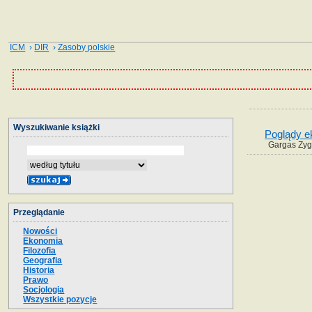
ICM
›
DIR
›
Zasoby polskie
Wyszukiwanie książki
Poglądy e
Gargas Zyg
Przeglądanie
Nowości
Ekonomia
Filozofia
Geografia
Historia
Prawo
Socjologia
Wszystkie pozycje