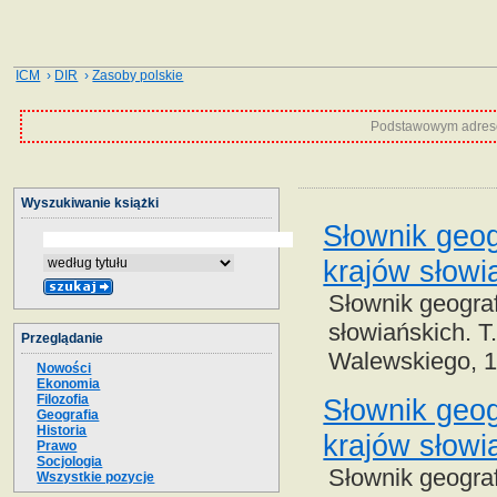
ICM
›
DIR
›
Zasoby polskie
Podstawowym adrese
Wyszukiwanie książki
Słownik geog
krajów słowi
Słownik geograf
słowiańskich. T
Przeglądanie
Walewskiego, 
Nowości
Ekonomia
Filozofia
Słownik geog
Geografia
Historia
krajów słowi
Prawo
Socjologia
Słownik geograf
Wszystkie pozycje