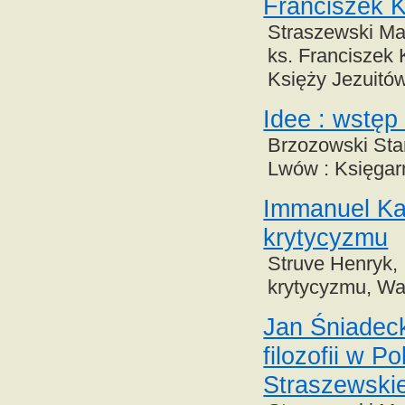
Franciszek K
Straszewski Maur
ks. Franciszek
Księży Jezuitó
Idee : wstęp 
Brzozowski Stani
Lwów : Księgar
Immanuel Kan
krytycyzmu
Struve Henryk,
krytycyzmu, War
Jan Śniadeck
filozofii w 
Straszewski