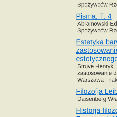
Spożywców Rzec
Pisma. T. 4
Abramowski Edw
Spożywców Rzec
Estetyka bar
zastosowanie
estetyczneg
Struve Henryk, 
zastosowanie do
Warszawa : nakł
Filozofja Lei
Daisenberg Wład
Historja filoz