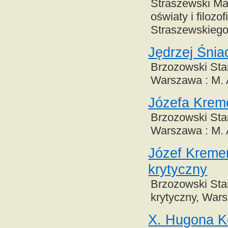
Straszewski Mau
oświaty i filoz
Straszewskiego
Jędrzej Śniad
Brzozowski Stani
Warszawa : M. 
Józefa Kremer
Brzozowski Stan
Warszawa : M. 
Józef Kremer 
krytyczny
Brzozowski Stani
krytyczny, Wars
X. Hugona Ko