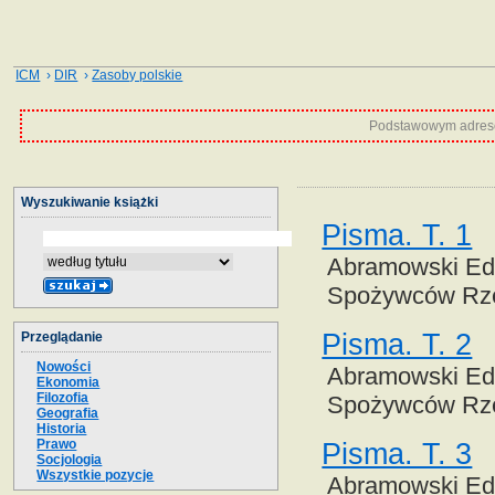
ICM
›
DIR
›
Zasoby polskie
Podstawowym adrese
Wyszukiwanie książki
Pisma. T. 1
Abramowski Edw
Spożywców Rzec
Pisma. T. 2
Przeglądanie
Nowości
Abramowski Edw
Ekonomia
Filozofia
Spożywców Rzec
Geografia
Historia
Prawo
Pisma. T. 3
Socjologia
Wszystkie pozycje
Abramowski Edw