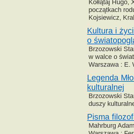
Kołłątaj Hugo, 
początkach rodu
Kojsiewicz, Krak
Kultura i życ
o światopogl
Brzozowski Stani
w walce o świat
Warszawa : E.
Legenda Młod
kulturalnej
Brzozowski Stan
duszy kulturaln
Pisma filoz
Mahrburg Adam,
Warszawa : Fer