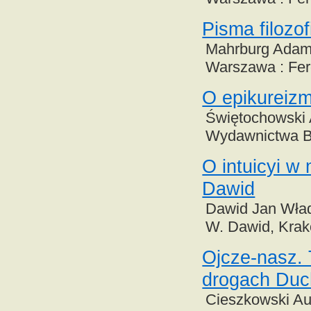
Pisma filoz
Mahrburg Adam,
Warszawa : Fer
O epikureizm
Świętochowski 
Wydawnictwa B
O intuicyi w 
Dawid
Dawid Jan Władys
W. Dawid, Krak
Ojcze-nasz. 
drogach Duc
Cieszkowski Aug