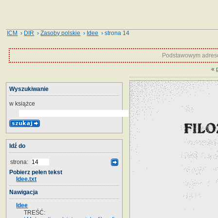
ICM
›
DIR
›
Zasoby polskie
›
Idee
› strona 14
Podstawowym adrese
«
Wyszukiwanie
w książce
Idź do
strona:
Pobierz pełen tekst
Idee.txt
Nawigacja
Idee
TREŚĆ: