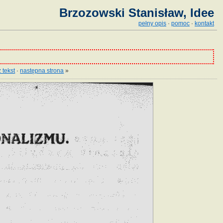
Brzozowski Stanisław, Idee
pełny opis
·
pomoc
·
kontakt
 tekst
·
następna strona
»