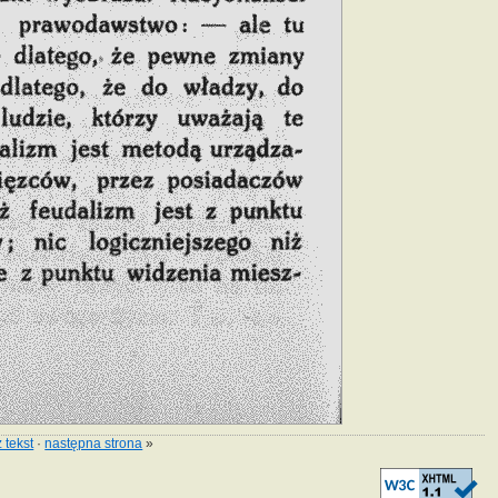
 tekst
·
następna strona
»