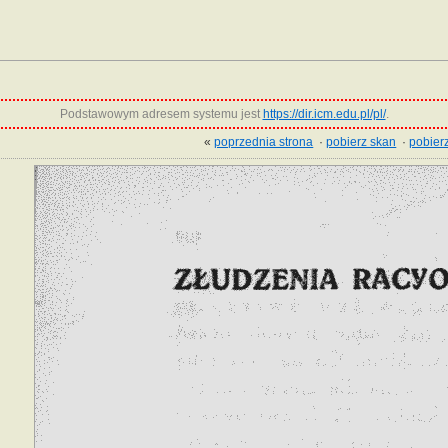
Podstawowym adresem systemu jest
https://dir.icm.edu.pl/pl/
.
«
poprzednia strona
·
pobierz skan
·
pobierz