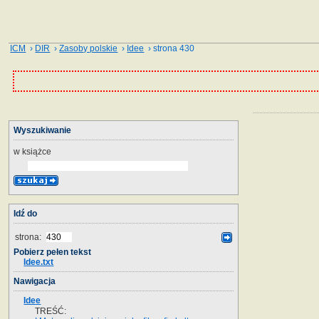
ICM
›
DIR
›
Zasoby polskie
›
Idee
› strona 430
Wyszukiwanie
w książce
Idź do
strona:
Pobierz pełen tekst
Idee.txt
Nawigacja
Idee
TREŚĆ: