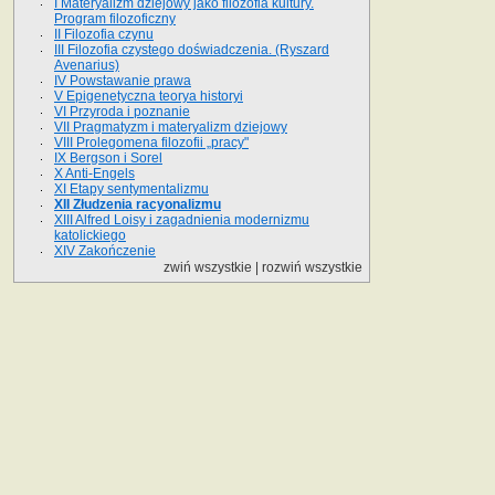
I Materyalizm dziejowy jako filozofia kultury.
Program filozoficzny
II Filozofia czynu
III Filozofia czystego doświadczenia. (Ryszard
Avenarius)
IV Powstawanie prawa
V Epigenetyczna teorya historyi
VI Przyroda i poznanie
VII Pragmatyzm i materyalizm dziejowy
VIII Prolegomena filozofii „pracy"
IX Bergson i Sorel
X Anti-Engels
XI Etapy sentymentalizmu
XII Złudzenia racyonalizmu
XIII Alfred Loisy i zagadnienia modernizmu
katolickiego
XIV Zakończenie
zwiń wszystkie
|
rozwiń wszystkie