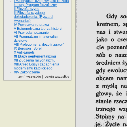
I Materyalizm dziejowy jako filozofia
kultury. Program filozoficzny
II Filozofia czynu
III Filozofia czystego
doświadczenia. (Ryszard
Avenarius)
IV Powstawanie prawa
V Epigenetyczna teorya historyi
VI Przyroda i poznanie
VII Pragmatyzm i materyalizm
dziejowy
VIII Prolegomena filozofii „pracy"
IX Bergson i Sorel
X Anti-Engels
XI Etapy sentymentalizmu
XII Złudzenia racyonalizmu
XIII Alfred Loisy i zagadnienia
modernizmu katolickiego
XIV Zakończenie
zwiń wszystkie
|
rozwiń wszystkie