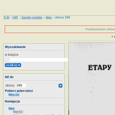
ICM
›
DIR
›
Zasoby polskie
›
Idee
› strona 399
Podstawowym adrese
«
Wyszukiwanie
w książce
Idź do
strona:
Pobierz pełen tekst
Idee.txt
Nawigacja
Idee
TREŚĆ: