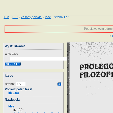
ICM
›
DIR
›
Zasoby polskie
›
Idee
› strona 177
Podstawowym adrese
«
Wyszukiwanie
w książce
Idź do
strona:
Pobierz pełen tekst
Idee.txt
Nawigacja
Idee
TREŚĆ: