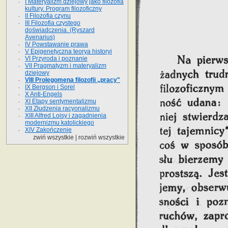
I Materyalizm dziejowy jako filozofia
kultury. Program filozoficzny
II Filozofia czynu
III Filozofia czystego
doświadczenia. (Ryszard
Avenarius)
IV Powstawanie prawa
V Epigenetyczna teorya historyi
VI Przyroda i poznanie
VII Pragmatyzm i materyalizm
dziejowy
VIII Prolegomena filozofii „pracy"
IX Bergson i Sorel
X Anti-Engels
XI Etapy sentymentalizmu
XII Złudzenia racyonalizmu
XIII Alfred Loisy i zagadnienia
modernizmu katolickiego
XIV Zakończenie
zwiń wszystkie
|
rozwiń wszystkie