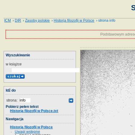
S
ICM
›
DIR
›
Zasoby polskie
›
Historja filozofji w Polsce
› strona info
Podstawowym adrese
Wyszukiwanie
w książce
Idź do
strona:
Pobierz pełen tekst
Historja filozofji w Polsce.txt
Nawigacja
Historja filozofji w Polsce
Uwagi wstępne