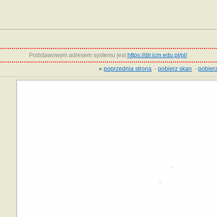
Podstawowym adresem systemu jest
https://dir.icm.edu.pl/pl/
.
«
poprzednia strona
·
pobierz skan
·
pobierz