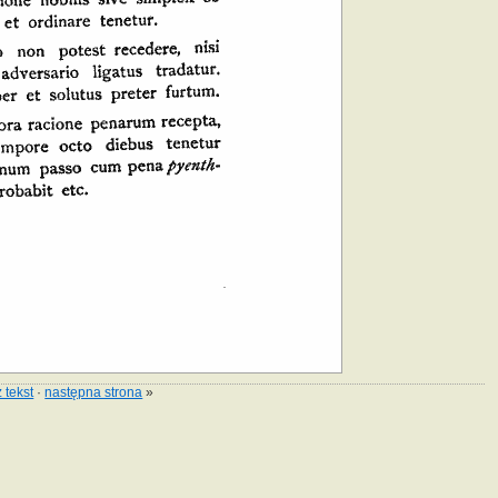
 tekst
·
następna strona
»