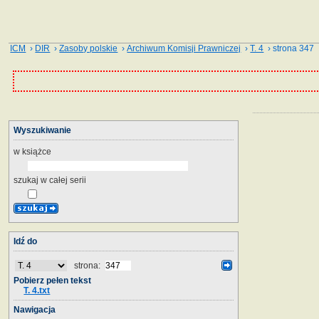
ICM
›
DIR
›
Zasoby polskie
›
Archiwum Komisji Prawniczej
›
T. 4
› strona 347
Wyszukiwanie
w książce
szukaj w całej serii
Idź do
strona:
Pobierz pełen tekst
T. 4.txt
Nawigacja