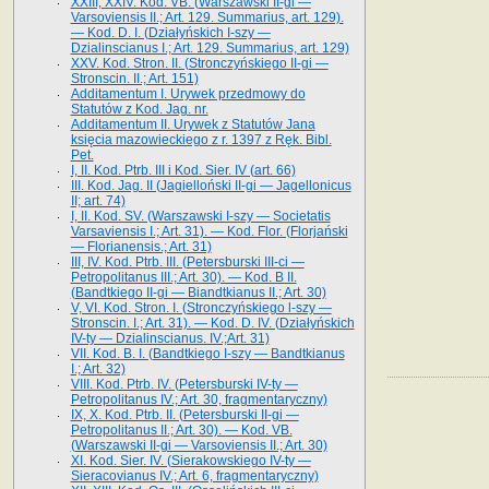
XXIII, XXIV. Kod. VB. (Warszawski II-gi —
Varsoviensis II.; Art. 129. Summarius, art. 129).
— Kod. D. I. (Działyńskich I-szy —
Dzialinscianus I.; Art. 129. Summarius, art. 129)
XXV. Kod. Stron. II. (Stronczyńskiego II-gi —
Stronscin. II.; Art. 151)
Additamentum I. Urywek przedmowy do
Statutów z Kod. Jag. nr.
Additamentum II. Urywek z Statutów Jana
księcia mazowieckiego z r. 1397 z Ręk. Bibl.
Pet.
I, II. Kod. Ptrb. III i Kod. Sier. IV (art. 66)
III. Kod. Jag. II (Jagielloński II-gi — Jagellonicus
II; art. 74)
I, II. Kod. SV. (Warszawski I-szy — Societatis
Varsaviensis I.; Art. 31). — Kod. Flor. (Florjański
— Florianensis.; Art. 31)
III, IV. Kod. Ptrb. III. (Petersburski III-ci —
Petropolitanus III.; Art. 30). — Kod. B II.
(Bandtkiego II-gi — Biandtkianus II.; Art. 30)
V, VI. Kod. Stron. I. (Stronczyńskiego l-szy —
Stronscin. I.; Art. 31). — Kod. D. IV. (Działyńskich
IV-ty — Dzialinscianus. IV.;Art. 31)
VII. Kod. B. I. (Bandtkiego I-szy — Bandtkianus
I.; Art. 32)
VIII. Kod. Ptrb. IV. (Petersburski IV-ty —
Petropolitanus IV.; Art. 30, fragmentaryczny)
IX, X. Kod. Ptrb. II. (Petersburski II-gi —
Petropolitanus II.; Art. 30). — Kod. VB.
(Warszawski II-gi — Varsoviensis II.; Art. 30)
XI. Kod. Sier. IV. (Sierakowskiego IV-ty —
Sieracovianus IV.; Art. 6, fragmentaryczny)