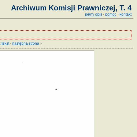
Archiwum Komisji Prawniczej, T. 4
pełny opis
·
pomoc
·
kontakt
 tekst
·
następna strona
»