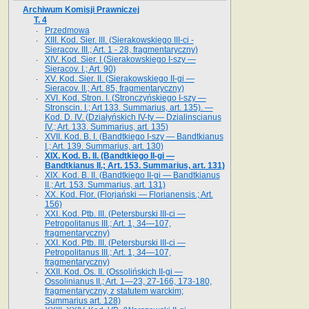
Archiwum Komisji Prawniczej
T. 4
Przedmowa
XIII. Kod. Sier. III. (Sierakowskiego III-ci -
Sieracov. III.; Art. 1 - 28, fragmentaryczny)
XIV. Kod. Sier. I (Sierakowskiego I-szy —
Sieracov. I.; Art. 90)
XV. Kod. Sier. II. (Sierakowskiego II-gi —
Sieracov. II.; Art. 85, fragmentaryczny)
XVI. Kod. Stron. I. (Stronczyńskiego I-szy —
Stronscin. I.; Art 133. Summarius, art. 135). —
Kod. D. IV. (Działyńskich IV-ty — Dzialinscianus
IV.; Art. 133. Summarius, art. 135)
XVII. Kod. B. I. (Bandtkiego I-szy — Bandtkianus
I.; Art. 139. Summarius, art. 130)
XIX. Kod. B. II. (Bandtkiego II-gi —
Bandtkianus II.; Art. 153. Summarius, art. 131)
XIX. Kod. B. II. (Bandtkiego II-gi — Bandtkianus
II.; Art. 153. Summarius, art. 131)
XX. Kod. Flor. (Florjański — Florianensis.; Art.
156)
XXI. Kod. Ptb. III. (Petersburski III-ci —
Petropolitanus III.; Art. 1, 34—107,
fragmentaryczny)
XXI. Kod. Ptb. III. (Petersburski III-ci —
Petropolitanus III.; Art. 1, 34—107,
fragmentaryczny)
XXII. Kod. Os. II. (Ossolińskich II-gi —
Ossolinianus II.; Art. 1—23, 27-166, 173-180,
fragmentaryczny, z statutem warckim;
Summarius art. 128)