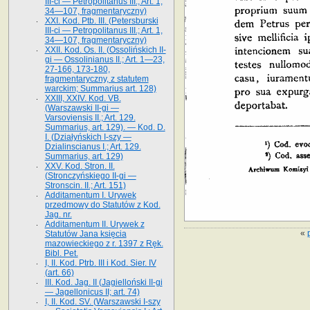
III-ci — Petropolitanus III.; Art. 1,
34—107, fragmentaryczny)
XXI. Kod. Ptb. III. (Petersburski
III-ci — Petropolitanus III.; Art. 1,
34—107, fragmentaryczny)
XXII. Kod. Os. II. (Ossolińskich II-
gi — Ossolinianus II.; Art. 1—23,
27-166, 173-180,
fragmentaryczny, z statutem
warckim; Summarius art. 128)
XXIII, XXIV. Kod. VB.
(Warszawski II-gi —
Varsoviensis II.; Art. 129.
Summarius, art. 129). — Kod. D.
I. (Działyńskich I-szy —
Dzialinscianus I.; Art. 129.
Summarius, art. 129)
XXV. Kod. Stron. II.
(Stronczyńskiego II-gi —
Stronscin. II.; Art. 151)
Additamentum I. Urywek
przedmowy do Statutów z Kod.
Jag. nr.
Additamentum II. Urywek z
«
Statutów Jana księcia
mazowieckiego z r. 1397 z Ręk.
Bibl. Pet.
I, II. Kod. Ptrb. III i Kod. Sier. IV
(art. 66)
III. Kod. Jag. II (Jagielloński II-gi
— Jagellonicus II; art. 74)
I, II. Kod. SV. (Warszawski I-szy