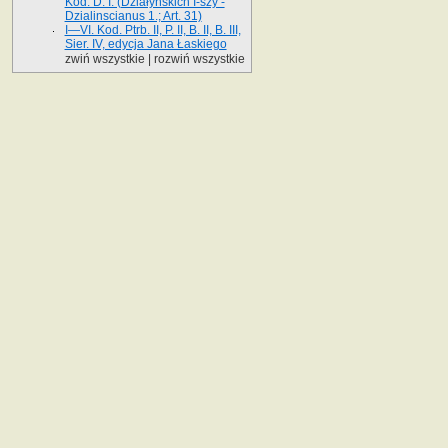
Kod. D. I. (Działyńskich I-szy -
Dzialinscianus 1.; Art. 31)
I—VI. Kod. Ptrb. II, P. II, B. II, B. III,
Sier. IV, edycja Jana Łaskiego
zwiń wszystkie
|
rozwiń wszystkie