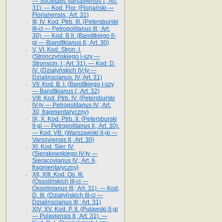
— Societatis Varsaviensis I.; Art.
31). — Kod. Flor. (Florjański —
Florianensis.; Art. 31)
III, IV. Kod. Ptrb. III. (Petersburski
III-ci — Petropolitanus III.; Art.
30). — Kod. B II. (Bandtkiego II-
gi — Biandtkianus II.; Art. 30)
V, VI. Kod. Stron. I.
(Stronczyńskiego l-szy —
Stronscin. I.; Art. 31). — Kod. D.
IV. (Działyńskich IV-ty —
Dzialinscianus. IV.;Art. 31)
VII. Kod. B. I. (Bandtkiego I-szy
— Bandtkianus I.; Art. 32)
VIII. Kod. Ptrb. IV. (Petersburski
IV-ty — Petropolitanus IV.; Art.
30, fragmentaryczny)
IX, X. Kod. Ptrb. II. (Petersburski
II-gi — Petropolitanus II.; Art. 30).
— Kod. VB. (Warszawski II-gi —
Varsoviensis II.; Art. 30)
XI. Kod. Sier. IV.
(Sierakowskiego IV-ty —
Sieracovianus IV.; Art. 6,
fragmentaryczny)
XII, XIII. Kod. Os. III.
(Ossolińskich III-ci —
Ossolinianus III.; Art. 31). — Kod,
D. III. (Działyńskich III-ci —
Dzialinscianus III.; Art. 31)
XIV, XV. Kod. P. II. (Puławski II-gi
— Pulaviensis II.; Art. 31). —