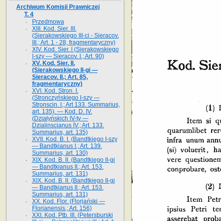
Archiwum Komisji Prawniczej
T. 4
Przedmowa
XIII. Kod. Sier. III.
(Sierakowskiego III-ci - Sieracov.
III.; Art. 1 - 28, fragmentaryczny)
XIV. Kod. Sier. I (Sierakowskiego
I-szy — Sieracov. I.; Art. 90)
XV. Kod. Sier. II.
(Sierakowskiego II-gi —
Sieracov. II.; Art. 85,
fragmentaryczny)
XVI. Kod. Stron. I.
(Stronczyńskiego I-szy —
Stronscin. I.; Art 133. Summarius,
art. 135). — Kod. D. IV.
(Działyńskich IV-ty —
Dzialinscianus IV.; Art. 133.
Summarius, art. 135)
XVII. Kod. B. I. (Bandtkiego I-szy
— Bandtkianus I.; Art. 139.
Summarius, art. 130)
XIX. Kod. B. II. (Bandtkiego II-gi
— Bandtkianus II.; Art. 153.
Summarius, art. 131)
XIX. Kod. B. II. (Bandtkiego II-gi
— Bandtkianus II.; Art. 153.
Summarius, art. 131)
XX. Kod. Flor. (Florjański —
Florianensis.; Art. 156)
XXI. Kod. Ptb. III. (Petersburski