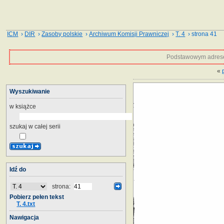
ICM
›
DIR
›
Zasoby polskie
›
Archiwum Komisji Prawniczej
›
T. 4
› strona 41
Podstawowym adrese
«
Wyszukiwanie
w książce
szukaj w całej serii
Idź do
strona:
Pobierz pełen tekst
T. 4.txt
Nawigacja