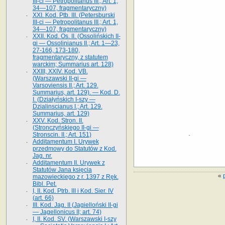
III-ci — Petropolitanus III.; Art. 1,
34—107, fragmentaryczny)
XXI. Kod. Ptb. III. (Petersburski
III-ci — Petropolitanus III.; Art. 1,
34—107, fragmentaryczny)
XXII. Kod. Os. II. (Ossolińskich II-
gi — Ossolinianus II.; Art. 1—23,
27-166, 173-180,
fragmentaryczny, z statutem
warckim; Summarius art. 128)
XXIII, XXIV. Kod. VB.
(Warszawski II-gi —
Varsoviensis II.; Art. 129.
Summarius, art. 129). — Kod. D.
I. (Działyńskich I-szy —
Dzialinscianus I.; Art. 129.
Summarius, art. 129)
XXV. Kod. Stron. II.
(Stronczyńskiego II-gi —
Stronscin. II.; Art. 151)
Additamentum I. Urywek
przedmowy do Statutów z Kod.
Jag. nr.
Additamentum II. Urywek z
Statutów Jana księcia
«
mazowieckiego z r. 1397 z Ręk.
Bibl. Pet.
I, II. Kod. Ptrb. III i Kod. Sier. IV
(art. 66)
III. Kod. Jag. II (Jagielloński II-gi
— Jagellonicus II; art. 74)
I, II. Kod. SV. (Warszawski I-szy