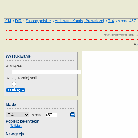
ICM
›
DIR
›
Zasoby polskie
›
Archiwum Komisji Prawniczej
›
T. 4
› strona 457
Podstawowym adrese
«
Wyszukiwanie
w książce
szukaj w całej serii
Idź do
strona:
Pobierz pełen tekst
T. 4.txt
Nawigacja