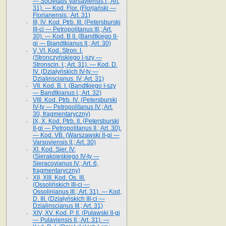
— Societatis Varsaviensis I.; Art.
31). — Kod. Flor. (Florjański —
Florianensis.; Art. 31)
III, IV. Kod. Ptrb. III. (Petersburski
III-ci — Petropolitanus III.; Art.
30). — Kod. B II. (Bandtkiego II-
gi — Biandtkianus II.; Art. 30)
V, VI. Kod. Stron. I.
(Stronczyńskiego l-szy —
Stronscin. I.; Art. 31). — Kod. D.
IV. (Działyńskich IV-ty —
Dzialinscianus. IV.;Art. 31)
VII. Kod. B. I. (Bandtkiego I-szy
— Bandtkianus I.; Art. 32)
VIII. Kod. Ptrb. IV. (Petersburski
IV-ty — Petropolitanus IV.; Art.
30, fragmentaryczny)
IX, X. Kod. Ptrb. II. (Petersburski
II-gi — Petropolitanus II.; Art. 30).
— Kod. VB. (Warszawski II-gi —
Varsoviensis II.; Art. 30)
XI. Kod. Sier. IV.
(Sierakowskiego IV-ty —
Sieracovianus IV.; Art. 6,
fragmentaryczny)
XII, XIII. Kod. Os. III.
(Ossolińskich III-ci —
Ossolinianus III.; Art. 31). — Kod,
D. III. (Działyńskich III-ci —
Dzialinscianus III.; Art. 31)
XIV, XV. Kod. P. II. (Puławski II-gi
— Pulaviensis II.; Art. 31). —