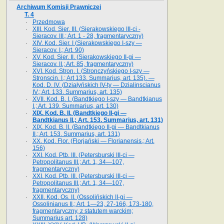
Archiwum Komisji Prawniczej
T. 4
Przedmowa
XIII. Kod. Sier. III. (Sierakowskiego III-ci -
Sieracov. III.; Art. 1 - 28, fragmentaryczny)
XIV. Kod. Sier. I (Sierakowskiego I-szy —
Sieracov. I.; Art. 90)
XV. Kod. Sier. II. (Sierakowskiego II-gi —
Sieracov. II.; Art. 85, fragmentaryczny)
XVI. Kod. Stron. I. (Stronczyńskiego I-szy —
Stronscin. I.; Art 133. Summarius, art. 135). —
Kod. D. IV. (Działyńskich IV-ty — Dzialinscianus
IV.; Art. 133. Summarius, art. 135)
XVII. Kod. B. I. (Bandtkiego I-szy — Bandtkianus
I.; Art. 139. Summarius, art. 130)
XIX. Kod. B. II. (Bandtkiego II-gi —
Bandtkianus II.; Art. 153. Summarius, art. 131)
XIX. Kod. B. II. (Bandtkiego II-gi — Bandtkianus
II.; Art. 153. Summarius, art. 131)
XX. Kod. Flor. (Florjański — Florianensis.; Art.
156)
XXI. Kod. Ptb. III. (Petersburski III-ci —
Petropolitanus III.; Art. 1, 34—107,
fragmentaryczny)
XXI. Kod. Ptb. III. (Petersburski III-ci —
Petropolitanus III.; Art. 1, 34—107,
fragmentaryczny)
XXII. Kod. Os. II. (Ossolińskich II-gi —
Ossolinianus II.; Art. 1—23, 27-166, 173-180,
fragmentaryczny, z statutem warckim;
Summarius art. 128)