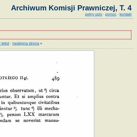
Archiwum Komisji Prawniczej, T. 4
pełny opis
·
pomoc
·
kontakt
 tekst
·
następna strona
»