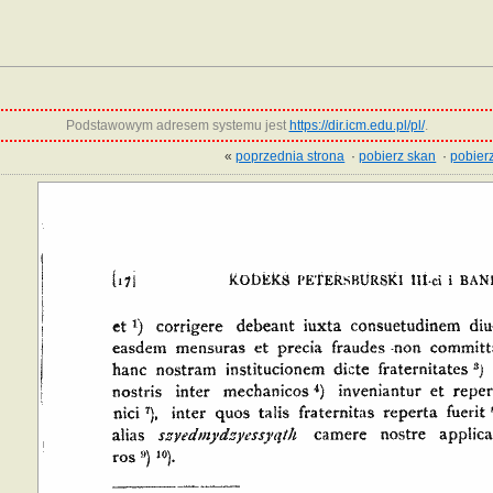
Podstawowym adresem systemu jest
https://dir.icm.edu.pl/pl/
.
«
poprzednia strona
·
pobierz skan
·
pobierz