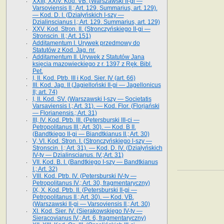
XXIII, XXIV. Kod. VB. (Warszawski II-gi —
Varsoviensis II.; Art. 129. Summarius, art. 129).
— Kod. D. I. (Działyńskich I-szy —
Dzialinscianus I.; Art. 129. Summarius, art. 129)
XXV. Kod. Stron. II. (Stronczyńskiego II-gi —
Stronscin. II.; Art. 151)
Additamentum I. Urywek przedmowy do
Statutów z Kod. Jag. nr.
Additamentum II. Urywek z Statutów Jana
księcia mazowieckiego z r. 1397 z Ręk. Bibl.
Pet.
I, II. Kod. Ptrb. III i Kod. Sier. IV (art. 66)
III. Kod. Jag. II (Jagielloński II-gi — Jagellonicus
II; art. 74)
I, II. Kod. SV. (Warszawski I-szy — Societatis
Varsaviensis I.; Art. 31). — Kod. Flor. (Florjański
— Florianensis.; Art. 31)
III, IV. Kod. Ptrb. III. (Petersburski III-ci —
Petropolitanus III.; Art. 30). — Kod. B II.
(Bandtkiego II-gi — Biandtkianus II.; Art. 30)
V, VI. Kod. Stron. I. (Stronczyńskiego l-szy —
Stronscin. I.; Art. 31). — Kod. D. IV. (Działyńskich
IV-ty — Dzialinscianus. IV.;Art. 31)
VII. Kod. B. I. (Bandtkiego I-szy — Bandtkianus
I.; Art. 32)
VIII. Kod. Ptrb. IV. (Petersburski IV-ty —
Petropolitanus IV.; Art. 30, fragmentaryczny)
IX, X. Kod. Ptrb. II. (Petersburski II-gi —
Petropolitanus II.; Art. 30). — Kod. VB.
(Warszawski II-gi — Varsoviensis II.; Art. 30)
XI. Kod. Sier. IV. (Sierakowskiego IV-ty —
Sieracovianus IV.; Art. 6, fragmentaryczny)