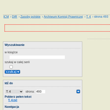
ICM
›
DIR
›
Zasoby polskie
›
Archiwum Komisji Prawniczej
›
T. 4
› strona 493
Wyszukiwanie
w książce
szukaj w całej serii
Idź do
strona:
Pobierz pełen tekst
T. 4.txt
Nawigacja