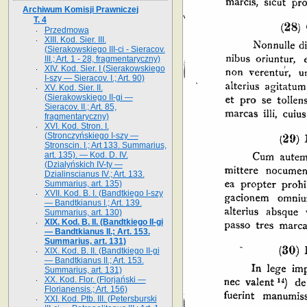
Archiwum Komisji Prawniczej
T. 4
Przedmowa
XIII. Kod. Sier. III.
(Sierakowskiego III-ci - Sieracov.
III.; Art. 1 - 28, fragmentaryczny)
XIV. Kod. Sier. I (Sierakowskiego
I-szy — Sieracov. I.; Art. 90)
XV. Kod. Sier. II.
(Sierakowskiego II-gi —
Sieracov. II.; Art. 85,
fragmentaryczny)
XVI. Kod. Stron. I.
(Stronczyńskiego I-szy —
Stronscin. I.; Art 133. Summarius,
art. 135). — Kod. D. IV.
(Działyńskich IV-ty —
Dzialinscianus IV.; Art. 133.
Summarius, art. 135)
XVII. Kod. B. I. (Bandtkiego I-szy
— Bandtkianus I.; Art. 139.
Summarius, art. 130)
XIX. Kod. B. II. (Bandtkiego II-gi
— Bandtkianus II.; Art. 153.
Summarius, art. 131)
XIX. Kod. B. II. (Bandtkiego II-gi
— Bandtkianus II.; Art. 153.
Summarius, art. 131)
XX. Kod. Flor. (Florjański —
Florianensis.; Art. 156)
XXI. Kod. Ptb. III. (Petersburski