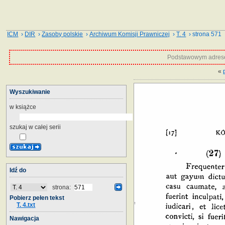
ICM
›
DIR
›
Zasoby polskie
›
Archiwum Komisji Prawniczej
›
T. 4
› strona 571
Podstawowym adrese
«
Wyszukiwanie
w książce
szukaj w całej serii
Idź do
strona:
Pobierz pełen tekst
T. 4.txt
Nawigacja