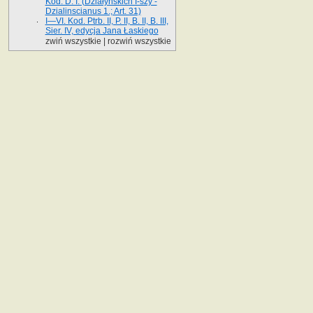
Kod. D. I. (Działyńskich I-szy -
Dzialinscianus 1.; Art. 31)
I—VI. Kod. Ptrb. II, P. II, B. II, B. III,
Sier. IV, edycja Jana Łaskiego
zwiń wszystkie
|
rozwiń wszystkie