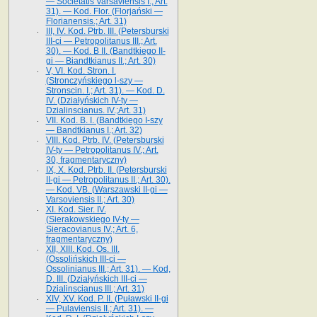
— Societatis Varsaviensis I.; Art.
31). — Kod. Flor. (Florjański —
Florianensis.; Art. 31)
III, IV. Kod. Ptrb. III. (Petersburski
III-ci — Petropolitanus III.; Art.
30). — Kod. B II. (Bandtkiego II-
gi — Biandtkianus II.; Art. 30)
V, VI. Kod. Stron. I.
(Stronczyńskiego l-szy —
Stronscin. I.; Art. 31). — Kod. D.
IV. (Działyńskich IV-ty —
Dzialinscianus. IV.;Art. 31)
VII. Kod. B. I. (Bandtkiego I-szy
— Bandtkianus I.; Art. 32)
VIII. Kod. Ptrb. IV. (Petersburski
IV-ty — Petropolitanus IV.; Art.
30, fragmentaryczny)
IX, X. Kod. Ptrb. II. (Petersburski
II-gi — Petropolitanus II.; Art. 30).
— Kod. VB. (Warszawski II-gi —
Varsoviensis II.; Art. 30)
XI. Kod. Sier. IV.
(Sierakowskiego IV-ty —
Sieracovianus IV.; Art. 6,
fragmentaryczny)
XII, XIII. Kod. Os. III.
(Ossolińskich III-ci —
Ossolinianus III.; Art. 31). — Kod,
D. III. (Działyńskich III-ci —
Dzialinscianus III.; Art. 31)
XIV, XV. Kod. P. II. (Puławski II-gi
— Pulaviensis II.; Art. 31). —