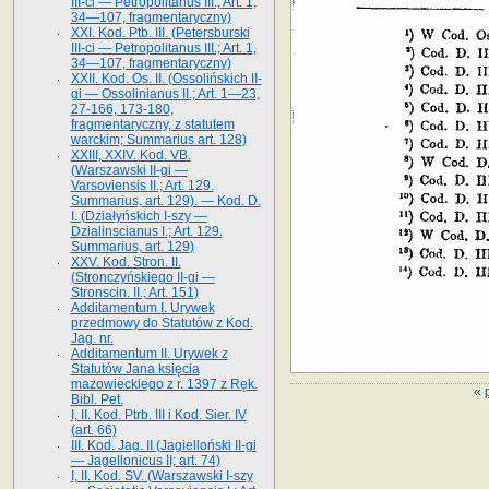
III-ci — Petropolitanus III.; Art. 1,
34—107, fragmentaryczny)
XXI. Kod. Ptb. III. (Petersburski
III-ci — Petropolitanus III.; Art. 1,
34—107, fragmentaryczny)
XXII. Kod. Os. II. (Ossolińskich II-
gi — Ossolinianus II.; Art. 1—23,
27-166, 173-180,
fragmentaryczny, z statutem
warckim; Summarius art. 128)
XXIII, XXIV. Kod. VB.
(Warszawski II-gi —
Varsoviensis II.; Art. 129.
Summarius, art. 129). — Kod. D.
I. (Działyńskich I-szy —
Dzialinscianus I.; Art. 129.
Summarius, art. 129)
XXV. Kod. Stron. II.
(Stronczyńskiego II-gi —
Stronscin. II.; Art. 151)
Additamentum I. Urywek
przedmowy do Statutów z Kod.
Jag. nr.
Additamentum II. Urywek z
Statutów Jana księcia
mazowieckiego z r. 1397 z Ręk.
«
Bibl. Pet.
I, II. Kod. Ptrb. III i Kod. Sier. IV
(art. 66)
III. Kod. Jag. II (Jagielloński II-gi
— Jagellonicus II; art. 74)
I, II. Kod. SV. (Warszawski I-szy