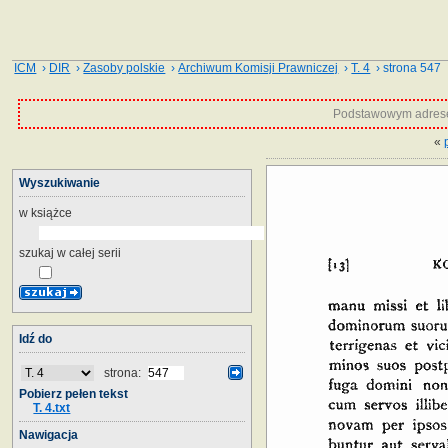
ICM
›
DIR
›
Zasoby polskie
›
Archiwum Komisji Prawniczej
›
T. 4
› strona 547
Podstawowym adrese
«
Wyszukiwanie
w książce
szukaj w całej serii
Idź do
strona:
Pobierz pełen tekst
T. 4.txt
Nawigacja