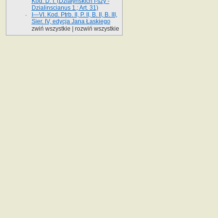
Kod. D. I. (Działyńskich I-szy -
Dzialinscianus 1.; Art. 31)
I—VI. Kod. Ptrb. II, P. II, B. II, B. III,
Sier. IV, edycja Jana Łaskiego
zwiń wszystkie
|
rozwiń wszystkie