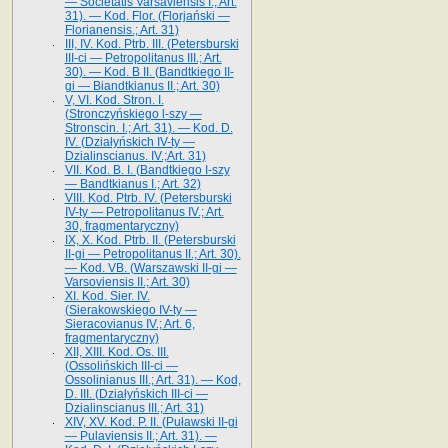
— Societatis Varsaviensis I.; Art.
31). — Kod. Flor. (Florjański —
Florianensis.; Art. 31)
III, IV. Kod. Ptrb. III. (Petersburski
III-ci — Petropolitanus III.; Art.
30). — Kod. B II. (Bandtkiego II-
gi — Biandtkianus II.; Art. 30)
V, VI. Kod. Stron. I.
(Stronczyńskiego l-szy —
Stronscin. I.; Art. 31). — Kod. D.
IV. (Działyńskich IV-ty —
Dzialinscianus. IV.;Art. 31)
VII. Kod. B. I. (Bandtkiego I-szy
— Bandtkianus I.; Art. 32)
VIII. Kod. Ptrb. IV. (Petersburski
IV-ty — Petropolitanus IV.; Art.
30, fragmentaryczny)
IX, X. Kod. Ptrb. II. (Petersburski
II-gi — Petropolitanus II.; Art. 30).
— Kod. VB. (Warszawski II-gi —
Varsoviensis II.; Art. 30)
XI. Kod. Sier. IV.
(Sierakowskiego IV-ty —
Sieracovianus IV.; Art. 6,
fragmentaryczny)
XII, XIII. Kod. Os. III.
(Ossolińskich III-ci —
Ossolinianus III.; Art. 31). — Kod,
D. III. (Działyńskich III-ci —
Dzialinscianus III.; Art. 31)
XIV, XV. Kod. P. II. (Puławski II-gi
— Pulaviensis II.; Art. 31). —