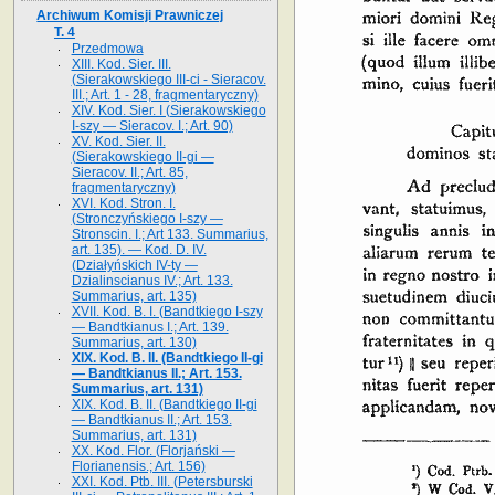
Archiwum Komisji Prawniczej
T. 4
Przedmowa
XIII. Kod. Sier. III.
(Sierakowskiego III-ci - Sieracov.
III.; Art. 1 - 28, fragmentaryczny)
XIV. Kod. Sier. I (Sierakowskiego
I-szy — Sieracov. I.; Art. 90)
XV. Kod. Sier. II.
(Sierakowskiego II-gi —
Sieracov. II.; Art. 85,
fragmentaryczny)
XVI. Kod. Stron. I.
(Stronczyńskiego I-szy —
Stronscin. I.; Art 133. Summarius,
art. 135). — Kod. D. IV.
(Działyńskich IV-ty —
Dzialinscianus IV.; Art. 133.
Summarius, art. 135)
XVII. Kod. B. I. (Bandtkiego I-szy
— Bandtkianus I.; Art. 139.
Summarius, art. 130)
XIX. Kod. B. II. (Bandtkiego II-gi
— Bandtkianus II.; Art. 153.
Summarius, art. 131)
XIX. Kod. B. II. (Bandtkiego II-gi
— Bandtkianus II.; Art. 153.
Summarius, art. 131)
XX. Kod. Flor. (Florjański —
Florianensis.; Art. 156)
XXI. Kod. Ptb. III. (Petersburski