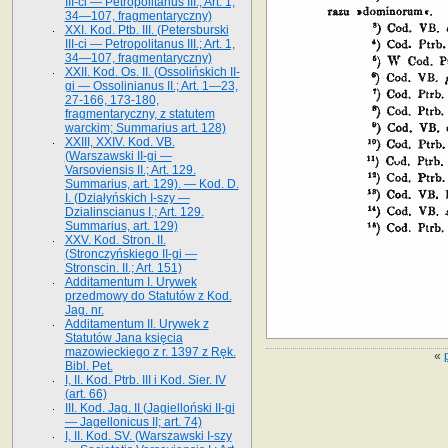
III-ci — Petropolitanus III.; Art. 1,
34—107, fragmentaryczny)
XXI. Kod. Ptb. III. (Petersburski
III-ci — Petropolitanus III.; Art. 1,
34—107, fragmentaryczny)
XXII. Kod. Os. II. (Ossolińskich II-
gi — Ossolinianus II.; Art. 1—23,
27-166, 173-180,
fragmentaryczny, z statutem
warckim; Summarius art. 128)
XXIII, XXIV. Kod. VB.
(Warszawski II-gi —
Varsoviensis II.; Art. 129.
Summarius, art. 129). — Kod. D.
I. (Działyńskich I-szy —
Dzialinscianus I.; Art. 129.
Summarius, art. 129)
XXV. Kod. Stron. II.
(Stronczyńskiego II-gi —
Stronscin. II.; Art. 151)
Additamentum I. Urywek
przedmowy do Statutów z Kod.
Jag. nr.
Additamentum II. Urywek z
Statutów Jana księcia
mazowieckiego z r. 1397 z Ręk.
«
Bibl. Pet.
I, II. Kod. Ptrb. III i Kod. Sier. IV
(art. 66)
III. Kod. Jag. II (Jagielloński II-gi
— Jagellonicus II; art. 74)
I, II. Kod. SV. (Warszawski I-szy