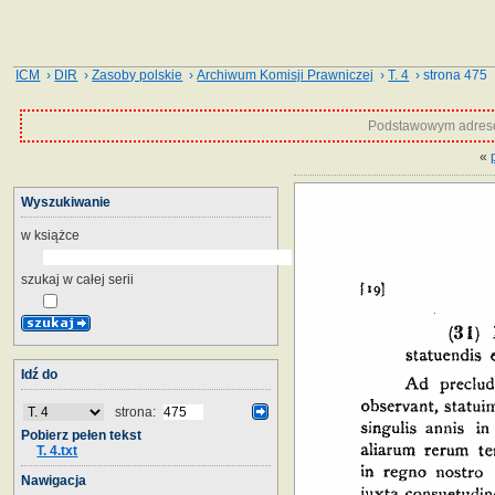
ICM
›
DIR
›
Zasoby polskie
›
Archiwum Komisji Prawniczej
›
T. 4
› strona 475
Podstawowym adrese
«
Wyszukiwanie
w książce
szukaj w całej serii
Idź do
strona:
Pobierz pełen tekst
T. 4.txt
Nawigacja