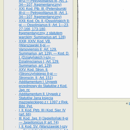
III-ci — Petropolitanus III.; Art. 1,
34—107, fragmentaryczny)
XXI. Kod. Ptb. III. (Petersburski
III-ci — Petropolitanus III.; Art. 1,
34—107, fragmentaryczny)
XXII. Kod. Os. II. (Ossolińskich II-
gi — Ossolinianus II.; Art. 1—23,
27-166, 173-180,
fragmentaryczny, z statutem
warckim; Summarius art. 128)
XXIII, XXIV. Kod. VB.
(Warszawski II-gi —
Varsoviensis II.; Art. 129.
Summarius, art. 129). — Kod. D.
I. (Działyńskich I-szy —
Dzialinscianus I.; Art. 129.
Summarius, art. 129)
XXV. Kod. Stron. II.
(Stronczyńskiego II-gi —
Stronscin. II.; Art. 151)
Additamentum I. Urywek
przedmowy do Statutów z Kod.
Jag. nr.
Additamentum II. Urywek z
Statutów Jana księcia
mazowieckiego z r. 1397 z Ręk.
«
Bibl. Pet.
I, II. Kod. Ptrb. III i Kod. Sier. IV
(art. 66)
III. Kod. Jag. II (Jagielloński II-gi
— Jagellonicus II; art. 74)
I, II. Kod. SV. (Warszawski I-szy