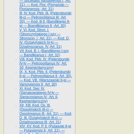
— Societatis Varsaviensis I.; Art.
31). — Kod. Flor. (Florjański —
Florianensis.; Art. 31)
III, IV. Kod. Ptrb. III. (Petersburski
III-ci — Petropolitanus III.; Art.
30). — Kod. B II. (Bandtkiego II-
gi — Biandtkianus II.; Art. 30)
V, VI. Kod. Stron. I.
(Stronczyńskiego l-szy —
Stronscin. I.; Art. 31). — Kod. D.
IV. (Działyńskich IV-ty —
Dzialinscianus. IV.;Art. 31)
VII. Kod. B. I. (Bandtkiego I-szy
— Bandtkianus I.; Art. 32)
VIII. Kod. Ptrb. IV. (Petersburski
IV-ty — Petropolitanus IV.; Art.
30, fragmentaryczny)
IX, X. Kod. Ptrb. II. (Petersburski
II-gi — Petropolitanus II.; Art. 30).
— Kod. VB. (Warszawski II-gi —
Varsoviensis II.; Art. 30)
XI. Kod. Sier. IV.
(Sierakowskiego IV-ty —
Sieracovianus IV.; Art. 6,
fragmentaryczny)
XII, XIII. Kod. Os. III.
(Ossolińskich III-ci —
Ossolinianus III.; Art. 31). — Kod,
D. III. (Działyńskich III-ci —
Dzialinscianus III.; Art. 31)
XIV, XV. Kod. P. II. (Puławski II-gi
— Pulaviensis II.; Art. 31). —