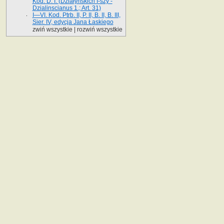
Kod. D. I. (Działyńskich I-szy -
Dzialinscianus 1.; Art. 31)
I—VI. Kod. Ptrb. II, P. II, B. II, B. III,
Sier. IV, edycja Jana Łaskiego
zwiń wszystkie
|
rozwiń wszystkie