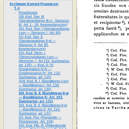
Archiwum Komisji Prawniczej
T. 4
Przedmowa
XIII. Kod. Sier. III.
(Sierakowskiego III-ci - Sieracov.
III.; Art. 1 - 28, fragmentaryczny)
XIV. Kod. Sier. I (Sierakowskiego
I-szy — Sieracov. I.; Art. 90)
XV. Kod. Sier. II.
(Sierakowskiego II-gi —
Sieracov. II.; Art. 85,
fragmentaryczny)
XVI. Kod. Stron. I.
(Stronczyńskiego I-szy —
Stronscin. I.; Art 133. Summarius,
art. 135). — Kod. D. IV.
(Działyńskich IV-ty —
Dzialinscianus IV.; Art. 133.
Summarius, art. 135)
XVII. Kod. B. I. (Bandtkiego I-szy
— Bandtkianus I.; Art. 139.
Summarius, art. 130)
XIX. Kod. B. II. (Bandtkiego II-gi
— Bandtkianus II.; Art. 153.
Summarius, art. 131)
XIX. Kod. B. II. (Bandtkiego II-gi
— Bandtkianus II.; Art. 153.
Summarius, art. 131)
XX. Kod. Flor. (Florjański —
Florianensis.; Art. 156)
XXI. Kod. Ptb. III. (Petersburski