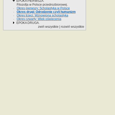
EPOKA PIERWSZA.
Filozofja w Polsce przedrozbiorowej.
Okres pierwszy: Scholastyka w Polsce
Okres drugi: Odrodzenie czyli humanizm
Okres trzeci: Wznowiona scholastyka
Okres czwarty: Wiek oświecenia
EPOKA DRUGA.
zwiń wszystkie
|
rozwiń wszystkie