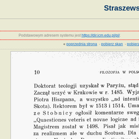
Straszews
Podstawowym adresem systemu jest
https://dir.icm.edu.pl/pl/
.
«
poprzednia strona
·
pobierz skan
·
pobierz