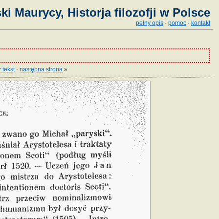
ki Maurycy, Historja filozofji w Polsce
pełny opis
·
pomoc
·
kontakt
 tekst
·
następna strona
»