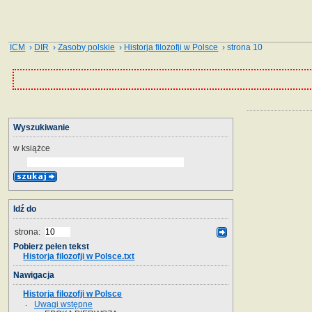
ICM
›
DIR
›
Zasoby polskie
›
Historja filozofji w Polsce
› strona 10
Wyszukiwanie
w książce
Idź do
strona:
Pobierz pełen tekst
Historja filozofji w Polsce.txt
Nawigacja
Historja filozofji w Polsce
Uwagi wstępne