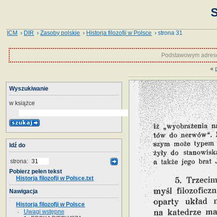
S
ICM
›
DIR
›
Zasoby polskie
›
Historja filozofji w Polsce
› strona 31
Podstawowym adrese
«
Wyszukiwanie
w książce
Idź do
strona:
Pobierz pełen tekst
Historja filozofji w Polsce.txt
Nawigacja
Historja filozofji w Polsce
Uwagi wstępne