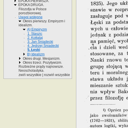
EPOKA PIERWSZA.
EPOKA DRUGA.
Filozofja w Polsce
porozbiorowej.
Uwagi wstępne
Okres pierwszy. Empiryzm i
idealizm.
A) Empiryzm
1. Staszic
2. Kołłątaj
3. Jan Śniadecki
4. Jędrzej Śniadecki
5. Łęski
B) Idealizm
Okres drugi. Mesjanizm.
Okres trzeci. Pozytywizm.
Rozbieżne prądy najnowsze.
Neoscholastyka.
zwiń wszystkie
|
rozwiń wszystkie