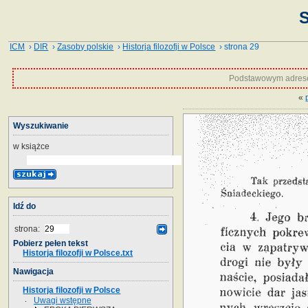
S
ICM
›
DIR
›
Zasoby polskie
›
Historja filozofji w Polsce
› strona 29
Podstawowym adrese
«
Wyszukiwanie
w książce
Idź do
strona:
Pobierz pełen tekst
Historja filozofji w Polsce.txt
Nawigacja
Historja filozofji w Polsce
Uwagi wstępne