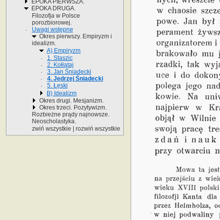
EPOKA PIERWSZA.
EPOKA DRUGA.
Filozofja w Polsce
porozbiorowej.
Uwagi wstępne
Okres pierwszy. Empiryzm i
idealizm.
A) Empiryzm
1. Staszic
2. Kołłątaj
3. Jan Śniadecki
4. Jędrzej Śniadecki
5. Łęski
B) Idealizm
Okres drugi. Mesjanizm.
Okres trzeci. Pozytywizm.
Rozbieżne prądy najnowsze.
Neoscholastyka.
zwiń wszystkie
|
rozwiń wszystkie