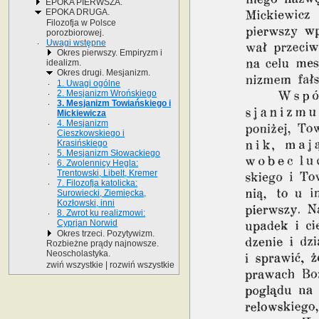
EPOKA PIERWSZA.
EPOKA DRUGA.
Filozofja w Polsce
porozbiorowej.
Uwagi wstępne
Okres pierwszy. Empiryzm i
idealizm.
Okres drugi. Mesjanizm.
1. Uwagi ogólne
2. Mesjanizm Wrońskiego
3. Mesjanizm Towiańskiego i
Mickiewicza
4. Mesjanizm
Cieszkowskiego i
Krasińskiego
5. Mesjanizm Słowackiego
6. Zwolennicy Hegla:
Trentowski, Libelt, Kremer
7. Filozofja katolicka:
Surowiecki, Ziemięcka,
Kozłowski, inni
8. Zwrot ku realizmowi:
Cyprjan Norwid
Okres trzeci. Pozytywizm.
Rozbieżne prądy najnowsze.
Neoscholastyka.
zwiń wszystkie
|
rozwiń wszystkie