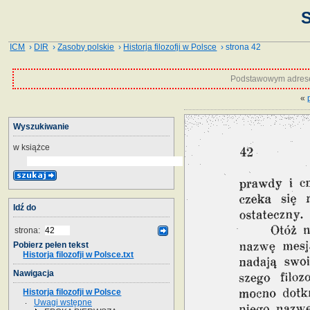
S
ICM
›
DIR
›
Zasoby polskie
›
Historja filozofji w Polsce
› strona 42
Podstawowym adrese
«
Wyszukiwanie
w książce
Idź do
strona:
Pobierz pełen tekst
Historja filozofji w Polsce.txt
Nawigacja
Historja filozofji w Polsce
Uwagi wstępne