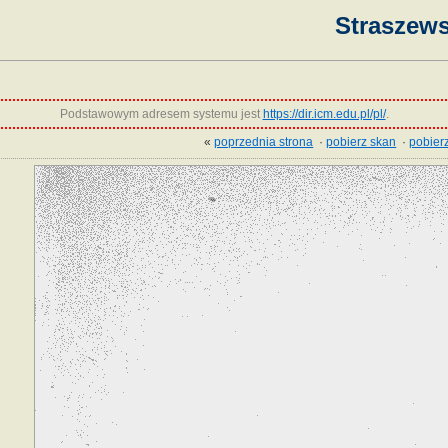
Straszews
Podstawowym adresem systemu jest
https://dir.icm.edu.pl/pl/
.
«
poprzednia strona
·
pobierz skan
·
pobierz