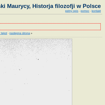
ki Maurycy, Historja filozofji w Polsce
pełny opis
·
pomoc
·
kontakt
 tekst
·
następna strona
»