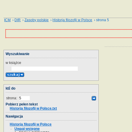
ICM
›
DIR
›
Zasoby polskie
›
Historja filozofji w Polsce
› strona 5
Wyszukiwanie
w książce
Idź do
strona:
Pobierz pełen tekst
Historja filozofji w Polsce.txt
Nawigacja
Historja filozofji w Polsce
Uwagi wstępne