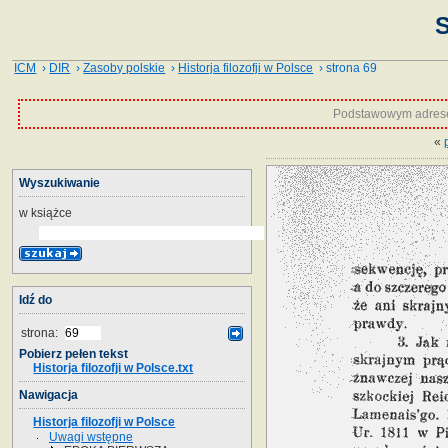
S
ICM
›
DIR
›
Zasoby polskie
›
Historja filozofji w Polsce
› strona 69
Podstawowym adrese
«
Wyszukiwanie
w książce
Idź do
strona:
Pobierz pełen tekst
Historja filozofji w Polsce.txt
Nawigacja
Historja filozofji w Polsce
Uwagi wstępne