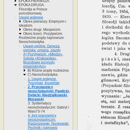
EPOKA PIERWSZA.
EPOKA DRUGA.
Filozofja w Polsce
porozbiorowej.
Uwagi wstępne
Okres pierwszy. Empiryzm i
idealizm.
Okres drugi. Mesjanizm.
Okres trzeci. Pozytywizm.
Rozbieżne prądy najnowsze.
Neoscholastyka.
Uwagi ogólne: Geneza,
ogniska, organa, zjazdy
A) Pozytywizm. »Młodzi«,
Szkoła »Krakowska«,
filozofowie przyrody,
empirjokrytycy
B) Różne prądy rozbieżne.
C) Neoscholastyka.
1. Uwagi wstępne.
Tyszyński, Krupiński
2. Przesłannicy
neoscholastyki: Pawlicki,
Dębicki, Niedziałkowski,
Morawski
3. Systematycy
neoscholastyczni: Gabryl i
Wais73-74
4. Inni pracownicy
neoscholastyczni:
Radziszewski, Nuckowski,
Pechnik i najnowsi