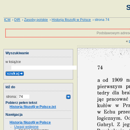
S
ICM
›
DIR
›
Zasoby polskie
›
Historja filozofji w Polsce
› strona 74
Podstawowym adrese
«
Wyszukiwanie
w książce
Idź do
strona:
Pobierz pełen tekst
Historja filozofji w Polsce.txt
Nawigacja
Historja filozofji w Polsce
Uwagi wstępne