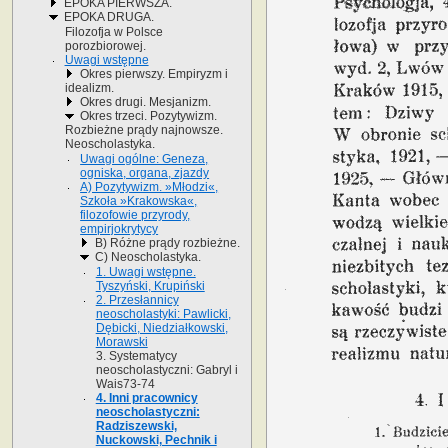
EPOKA PIERWSZA.
EPOKA DRUGA.
Filozofja w Polsce
porozbiorowej.
Uwagi wstępne
Okres pierwszy. Empiryzm i
idealizm.
Okres drugi. Mesjanizm.
Okres trzeci. Pozytywizm.
Rozbieżne prądy najnowsze.
Neoscholastyka.
Uwagi ogólne: Geneza,
ogniska, organa, zjazdy
A) Pozytywizm. »Młodzi«,
Szkoła »Krakowska«,
filozofowie przyrody,
empirjokrytycy
B) Różne prądy rozbieżne.
C) Neoscholastyka.
1. Uwagi wstępne.
Tyszyński, Krupiński
2. Przesłannicy
neoscholastyki: Pawlicki,
Dębicki, Niedziałkowski,
Morawski
3. Systematycy
neoscholastyczni: Gabryl i
Wais73-74
4. Inni pracownicy
neoscholastyczni:
Radziszewski,
Nuckowski, Pechnik i