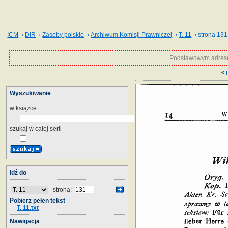
ICM
›
DIR
›
Zasoby polskie
›
Archiwum Komisji Prawniczej
›
T. 11
› strona 131
Podstawowym adrese
«
Wyszukiwanie
w książce
szukaj w całej serii
Idź do
strona:
Pobierz pełen tekst
T. 11.txt
Nawigacja