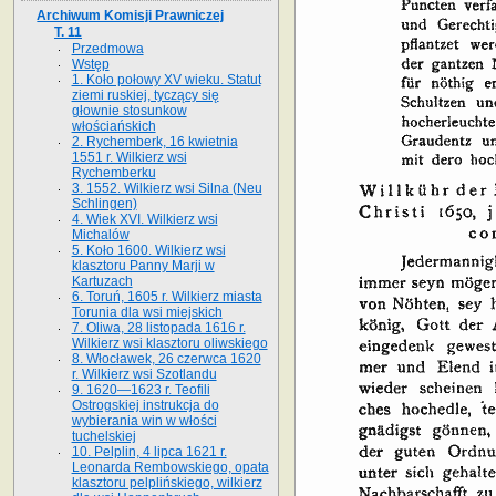
Archiwum Komisji Prawniczej
T. 11
Przedmowa
Wstęp
1. Koło połowy XV wieku. Statut
ziemi ruskiej, tyczący się
głownie stosunkow
włościańskich
2. Rychemberk, 16 kwietnia
1551 r. Wilkierz wsi
Rychemberku
3. 1552. Wilkierz wsi Silna (Neu
Schlingen)
4. Wiek XVI. Wilkierz wsi
Michalów
5. Koło 1600. Wilkierz wsi
klasztoru Panny Marji w
Kartuzach
6. Toruń, 1605 r. Wilkierz miasta
Torunia dla wsi miejskich
7. Oliwa, 28 listopada 1616 r.
Wilkierz wsi klasztoru oliwskiego
8. Włocławek, 26 czerwca 1620
r. Wilkierz wsi Szotlandu
9. 1620—1623 r. Teofili
Ostrogskiej instrukcja do
wybierania win w włości
tuchelskiej
10. Pelplin, 4 lipca 1621 r.
Leonarda Rembowskiego, opata
klasztoru pelplińskiego, wilkierz