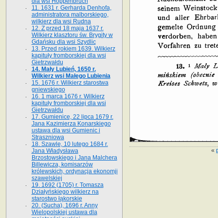
dla wsi Hoppenbruch
11. 1631 r. Gerharda Denhofa,
administratora malborskiego,
wilkierz dla wsi Rudna
12. Z przed 18 maja 1637 r.
Wilkierz klasztoru św. Brygity w
Gdańsku dla wsi Szydlic
13. Przed rokiem 1639. Wilkierz
kapituły fromborskiej dla wsi
Gietrzwałdu
14. Mały Lubień, 1650 r.
Wilkierz wsi Małego Lubienia
15. 1676 r. Wilkierz starostwa
gniewskiego
16. 1 marca 1676 r. Wilkierz
kapituły fromborskiej dla wsi
Gietrzwałdu
17. Gumienice, 22 lipca 1679 r.
Jana Kazimierza Konarskiego
ustawa dla wsi Gumienic i
Straszniowa
18. Szawle, 10 lutego 1684 r.
«
Jana Władysława
Brzostowskiego i Jana Malchera
Billewicza, komisarzów
królewskich, ordynacja ekonomji
szawelskiej
19. 1692 (1705) r. Tomasza
Działyńskiego wilkierz na
starostwo łąkorskie
20. (Sucha), 1696 r. Anny
Wielopolskiej ustawa dla