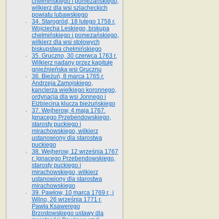
chełmińskiego i pomezańskiego,
wilkierz dla wsi szlacheckich
powiatu lubawskiego
34. Starogród, 18 lutego 1758 r.
Wojciecha Leskiego, biskupa
chełmińskiego i pomezańskiego,
wilkierz dla wsi stołowych
biskupstwa chełmińskiego
35. Gruczno, 30 czerwca 1763 r.
Wilkierz nadany przez kapitułę
gnieźnieńską wsi Grucznu
36. Bieżuń, 8 marca 1765 r.
Andrzeja Zamojskiego,
kanclerza wielkiego koronnego,
ordynacja dla wsi Jonnego i
Elżbiecina klucza bieżuńskiego
37. Wejherow, 4 maja 1767.
Ignacego Przebendowskiego,
starosty puckiego i
mirachowskiego, wilkierz
ustanowiony dla starostwa
puckiego
38. Wejherow, 12 września 1767
r. Ignacego Przebendowskiego,
starosty puckiego i
mirachowskiego, wilkierz
ustanowiony dla starostwa
mirachowskiego
39. Pawłow, 10 marca 1769 r., i
Wilno, 26 września 1771 r.
Pawła Ksawerego
Brzostowskiego ustawy dla