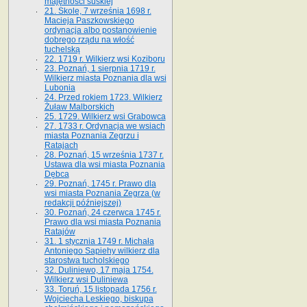
majętności suskiej
21. Skole, 7 września 1698 r.
Macieja Paszkowskiego
ordynacja albo postanowienie
dobrego rządu na włość
tuchelską
22. 1719 r. Wilkierz wsi Koziboru
23. Poznań, 1 sierpnia 1719 r.
Wilkierz miasta Poznania dla wsi
Lubonia
24. Przed rokiem 1723. Wilkierz
Żuław Malborskich
25. 1729. Wilkierz wsi Grabowca
27. 1733 r. Ordynacja we wsiach
miasta Poznania Zegrzu i
Ratajach
28. Poznań, 15 września 1737 r.
Ustawa dla wsi miasta Poznania
Dębca
29. Poznań, 1745 r. Prawo dla
wsi miasta Poznania Zegrza (w
redakcji późniejszej)
30. Poznań, 24 czerwca 1745 r.
Prawo dla wsi miasta Poznania
Ratajów
31. 1 stycznia 1749 r. Michała
Antoniego Sapiehy wilkierz dla
starostwa tucholskiego
32. Duliniewo, 17 maja 1754.
Wilkierz wsi Duliniewa
33. Toruń, 15 listopada 1756 r.
Wojciecha Leskiego, biskupa