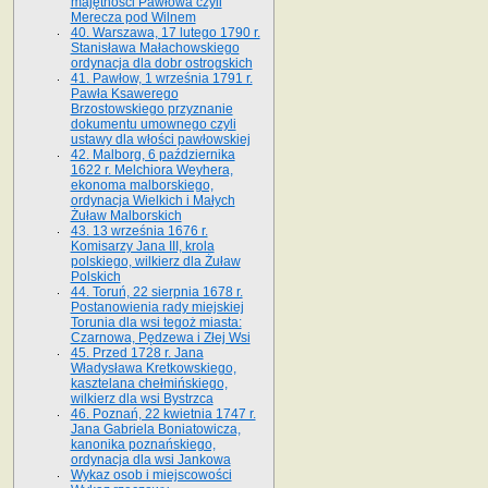
majętności Pawłowa czyli
Merecza pod Wilnem
40. Warszawa, 17 lutego 1790 r.
Stanisława Małachowskiego
ordynacja dla dobr ostrogskich
41. Pawłow, 1 września 1791 r.
Pawła Ksawerego
Brzostowskiego przyznanie
dokumentu umownego czyli
ustawy dla włości pawłowskiej
42. Malborg, 6 października
1622 r. Melchiora Weyhera,
ekonoma malborskiego,
ordynacja Wielkich i Małych
Żuław Malborskich
43. 13 września 1676 r.
Komisarzy Jana III, krola
polskiego, wilkierz dla Żuław
Polskich
44. Toruń, 22 sierpnia 1678 r.
Postanowienia rady miejskiej
Torunia dla wsi tegoż miasta:
Czarnowa, Pędzewa i Złej Wsi
45. Przed 1728 r. Jana
Władysława Kretkowskiego,
kasztelana chełmińskiego,
wilkierz dla wsi Bystrzca
46. Poznań, 22 kwietnia 1747 r.
Jana Gabriela Boniatowicza,
kanonika poznańskiego,
ordynacja dla wsi Jankowa
Wykaz osob i miejscowości