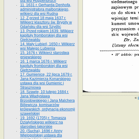
dla wsi Hoppenbruch
11. 1631 r. Gerharda Denhofa,
administratora malborskiego,
wilkierz dla wsi Rudna
12. Z przed 18 maja 1637 r.
Wilkierz klasztoru św. Brygity w
Gdańsku dla wsi Szydlic
13. Przed rokiem 1639. Wilkierz
kapituły fromborskiej dla wsi
Gietrzwałdu
14. Mały Lubień, 1650 r. Wilkierz
wsi Małego Lubienia
15. 1676 r. Wilkierz starostwa
gniewskiego
16. 1 marca 1676 r. Wilkierz
kapituły fromborskiej dla wsi
Gietrzwałdu
17. Gumienice, 22 lipca 1679 r.
Jana Kazimierza Konarskiego
ustawa dla wsi Gumienic i
Straszniowa
18. Szawle, 10 lutego 1684 r.
Jana Władysława
«
Brzostowskiego i Jana Malchera
Billewicza, komisarzów
królewskich, ordynacja ekonomji
szawelskiej
19. 1692 (1705) r. Tomasza
Działyńskiego wilkierz na
starostwo łąkorskie
20. (Sucha), 1696 r. Anny
Wielopolskiej ustawa dla