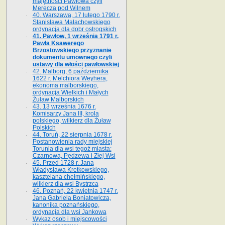
majętności Pawłowa czyli
Merecza pod Wilnem
40. Warszawa, 17 lutego 1790 r.
Stanisława Małachowskiego
ordynacja dla dobr ostrogskich
41. Pawłow, 1 września 1791 r.
Pawła Ksawerego
Brzostowskiego przyznanie
dokumentu umownego czyli
ustawy dla włości pawłowskiej
42. Malborg, 6 października
1622 r. Melchiora Weyhera,
ekonoma malborskiego,
ordynacja Wielkich i Małych
Żuław Malborskich
43. 13 września 1676 r.
Komisarzy Jana III, krola
polskiego, wilkierz dla Żuław
Polskich
44. Toruń, 22 sierpnia 1678 r.
Postanowienia rady miejskiej
Torunia dla wsi tegoż miasta:
Czarnowa, Pędzewa i Złej Wsi
45. Przed 1728 r. Jana
Władysława Kretkowskiego,
kasztelana chełmińskiego,
wilkierz dla wsi Bystrzca
46. Poznań, 22 kwietnia 1747 r.
Jana Gabriela Boniatowicza,
kanonika poznańskiego,
ordynacja dla wsi Jankowa
Wykaz osob i miejscowości