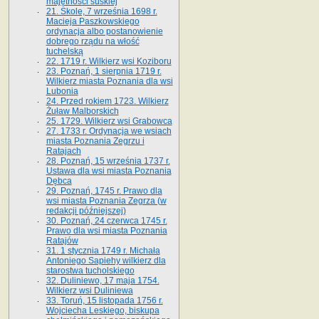
majętności suskiej
21. Skole, 7 września 1698 r.
Macieja Paszkowskiego
ordynacja albo postanowienie
dobrego rządu na włość
tuchelską
22. 1719 r. Wilkierz wsi Koziboru
23. Poznań, 1 sierpnia 1719 r.
Wilkierz miasta Poznania dla wsi
Lubonia
24. Przed rokiem 1723. Wilkierz
Żuław Malborskich
25. 1729. Wilkierz wsi Grabowca
27. 1733 r. Ordynacja we wsiach
miasta Poznania Zegrzu i
Ratajach
28. Poznań, 15 września 1737 r.
Ustawa dla wsi miasta Poznania
Dębca
29. Poznań, 1745 r. Prawo dla
wsi miasta Poznania Zegrza (w
redakcji późniejszej)
30. Poznań, 24 czerwca 1745 r.
Prawo dla wsi miasta Poznania
Ratajów
31. 1 stycznia 1749 r. Michała
Antoniego Sapiehy wilkierz dla
starostwa tucholskiego
32. Duliniewo, 17 maja 1754.
Wilkierz wsi Duliniewa
33. Toruń, 15 listopada 1756 r.
Wojciecha Leskiego, biskupa