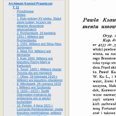
Archiwum Komisji Prawniczej
T. 11
Przedmowa
Wstęp
1. Koło połowy XV wieku. Statut
ziemi ruskiej, tyczący się
głownie stosunkow
włościańskich
2. Rychemberk, 16 kwietnia
1551 r. Wilkierz wsi
Rychemberku
3. 1552. Wilkierz wsi Silna (Neu
Schlingen)
4. Wiek XVI. Wilkierz wsi
Michalów
5. Koło 1600. Wilkierz wsi
klasztoru Panny Marji w
Kartuzach
6. Toruń, 1605 r. Wilkierz miasta
Torunia dla wsi miejskich
7. Oliwa, 28 listopada 1616 r.
Wilkierz wsi klasztoru oliwskiego
8. Włocławek, 26 czerwca 1620
r. Wilkierz wsi Szotlandu
9. 1620—1623 r. Teofili
Ostrogskiej instrukcja do
wybierania win w włości
tuchelskiej
10. Pelplin, 4 lipca 1621 r.
Leonarda Rembowskiego, opata
klasztoru pelplińskiego, wilkierz