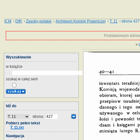
ICM
›
DIR
›
Zasoby polskie
›
Archiwum Komisji Prawniczej
›
T. 11
› strona 427
Podstawowym adrese
«
Wyszukiwanie
w książce
szukaj w całej serii
Idź do
strona:
Pobierz pełen tekst
T. 11.txt
Nawigacja