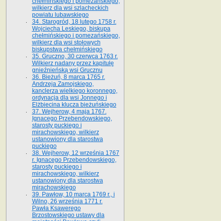
chełmińskiego i pomezańskiego,
wilkierz dla wsi szlacheckich
powiatu lubawskiego
34. Starogród, 18 lutego 1758 r.
Wojciecha Leskiego, biskupa
chełmińskiego i pomezańskiego,
wilkierz dla wsi stołowych
biskupstwa chełmińskiego
35. Gruczno, 30 czerwca 1763 r.
Wilkierz nadany przez kapitułę
gnieźnieńską wsi Grucznu
36. Bieżuń, 8 marca 1765 r.
Andrzeja Zamojskiego,
kanclerza wielkiego koronnego,
ordynacja dla wsi Jonnego i
Elżbiecina klucza bieżuńskiego
37. Wejherow, 4 maja 1767.
Ignacego Przebendowskiego,
starosty puckiego i
mirachowskiego, wilkierz
ustanowiony dla starostwa
puckiego
38. Wejherow, 12 września 1767
r. Ignacego Przebendowskiego,
starosty puckiego i
mirachowskiego, wilkierz
ustanowiony dla starostwa
mirachowskiego
39. Pawłow, 10 marca 1769 r., i
Wilno, 26 września 1771 r.
Pawła Ksawerego
Brzostowskiego ustawy dla