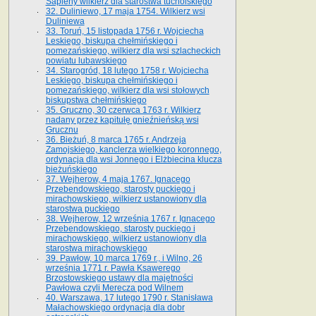
Sapiehy wilkierz dla starostwa tucholskiego
32. Duliniewo, 17 maja 1754. Wilkierz wsi
Duliniewa
33. Toruń, 15 listopada 1756 r. Wojciecha
Leskiego, biskupa chełmińskiego i
pomezańskiego, wilkierz dla wsi szlacheckich
powiatu lubawskiego
34. Starogród, 18 lutego 1758 r. Wojciecha
Leskiego, biskupa chełmińskiego i
pomezańskiego, wilkierz dla wsi stołowych
biskupstwa chełmińskiego
35. Gruczno, 30 czerwca 1763 r. Wilkierz
nadany przez kapitułę gnieźnieńską wsi
Grucznu
36. Bieżuń, 8 marca 1765 r. Andrzeja
Zamojskiego, kanclerza wielkiego koronnego,
ordynacja dla wsi Jonnego i Elżbiecina klucza
bieżuńskiego
37. Wejherow, 4 maja 1767. Ignacego
Przebendowskiego, starosty puckiego i
mirachowskiego, wilkierz ustanowiony dla
starostwa puckiego
38. Wejherow, 12 września 1767 r. Ignacego
Przebendowskiego, starosty puckiego i
mirachowskiego, wilkierz ustanowiony dla
starostwa mirachowskiego
39. Pawłow, 10 marca 1769 r., i Wilno, 26
września 1771 r. Pawła Ksawerego
Brzostowskiego ustawy dla majętności
Pawłowa czyli Merecza pod Wilnem
40. Warszawa, 17 lutego 1790 r. Stanisława
Małachowskiego ordynacja dla dobr