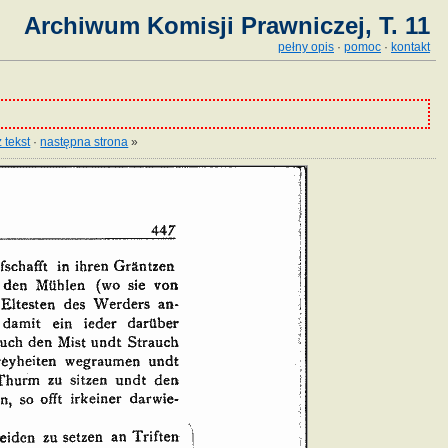
Archiwum Komisji Prawniczej, T. 11
pełny opis
·
pomoc
·
kontakt
 tekst
·
następna strona
»