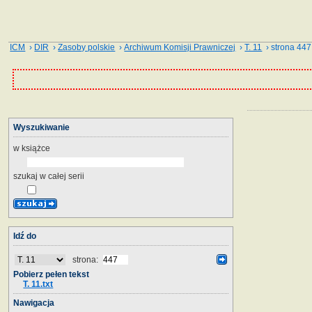
ICM
›
DIR
›
Zasoby polskie
›
Archiwum Komisji Prawniczej
›
T. 11
› strona 447
Wyszukiwanie
w książce
szukaj w całej serii
Idź do
strona:
Pobierz pełen tekst
T. 11.txt
Nawigacja