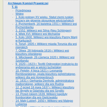
Archiwum Komisji Prawniczej
T. 11
Przedmowa
Wstęp
1. Koło połowy XV wieku. Statut ziemi ruskiej,
tyczący się głownie stosunkow włościańskich
2. Rychemberk, 16 kwietnia 1551 r. Wilkierz wsi
Rychemberku
3. 1552. Wilkierz wsi Silna (Neu Schlingen)
4. Wiek XVI. Wilkierz wsi Michalów
5. Koło 1600. Wilkierz wsi klasztoru Panny Marji
w Kartuzach
6. Toruń, 1605 r. Wilkierz miasta Torunia dla wsi
miejskich
7. Oliwa, 28 listopada 1616 r. Wilkierz wsi
klasztoru oliwskiego
8. Włocławek, 26 czerwca 1620 r. Wilkierz wsi
Szotlandu
9. 1620—1623 r. Teofili Ostrogskiej instrukcja do
wybierania win w włości tuchelskiej
10. Pelplin, 4 lipca 1621 r. Leonarda
Rembowskiego, opata klasztoru pelplińskiego,
wilkierz dla wsi Hoppenbruch
11. 1631 r. Gerharda Denhofa, administratora
malborskiego, wilkierz dla wsi Rudna
12. Z przed 18 maja 1637 r. Wilkierz klasztoru
św. Brygity w Gdańsku dla wsi Szydlic
13. Przed rokiem 1639. Wilkierz kapituły
fromborskiej dla wsi Gietrzwałdu
14. Mały Lubień, 1650 r. Wilkierz wsi Małego
Lubienia