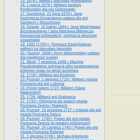
15. 1676 r. Wilkierz starostwa gniewskiego
16. 1 marca 1676 r. Wilkierz kapituły
fromborskiej dla wsi Gietrzwałdu
17. Gumienice, 22 lipca 1679 r. Jana
Kazimierza Konarskiego ustawa dla wsi
Gumienic i Straszniowa
18. Szawle, 10 lutego 1684 r. Jana Władysława
Brzostowskiego i Jana Malchera Billewicza,
komisarzów królewskich, ordynacja ekonomji
szawelskiej
19. 1692 (1705) r. Tomasza Działyńskiego
wilkierz na starostwo łąkorskie
20. (Sucha), 1696 r. Anny Wielopolskiej ustawa
dla majętności suskiej
21. Skole, 7 września 1698 r. Macieja
Paszkowskiego ordynacja albo postanowienie
dobrego rządu na włość tuchelską
22. 1719 r. Wilkierz wsi Koziboru
23. Poznań, 1 sierpnia 1719 r. Wilkierz miasta
Poznania dla wsi Lubonia
24. Przed rokiem 1723. Wilkierz Żuław
Malborskich
25. 1729. Wilkierz wsi Grabowca
27. 1733 r. Ordynacja we wsiach miasta
Poznania Zegrzu i Ratajach
28. Poznań, 15 września 1737 r. Ustawa dla wsi
miasta Poznania Dębca
29. Poznań, 1745 r. Prawo dla wsi miasta
Poznania Zegrza (w redakcji późniejszej)
30. Poznań, 24 czerwca 1745 r. Prawo dla wsi
miasta Poznania Ratajów
31. 1 stycznia 1749 r. Michała Antoniego