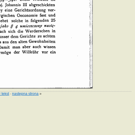
 tekst
·
następna strona
»