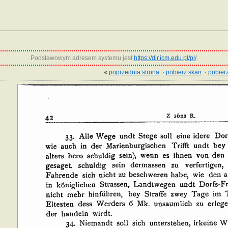
Podstawowym adresem systemu jest
https://dir.icm.edu.pl/pl/
.
«
poprzednia strona
·
pobierz skan
·
pobierz