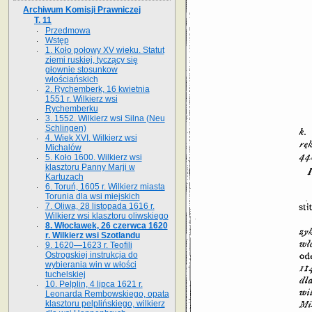
Archiwum Komisji Prawniczej
T. 11
Przedmowa
Wstęp
1. Koło połowy XV wieku. Statut
ziemi ruskiej, tyczący się
głownie stosunkow
włościańskich
2. Rychemberk, 16 kwietnia
1551 r. Wilkierz wsi
Rychemberku
3. 1552. Wilkierz wsi Silna (Neu
Schlingen)
4. Wiek XVI. Wilkierz wsi
Michalów
5. Koło 1600. Wilkierz wsi
klasztoru Panny Marji w
Kartuzach
6. Toruń, 1605 r. Wilkierz miasta
Torunia dla wsi miejskich
7. Oliwa, 28 listopada 1616 r.
Wilkierz wsi klasztoru oliwskiego
8. Włocławek, 26 czerwca 1620
r. Wilkierz wsi Szotlandu
9. 1620—1623 r. Teofili
Ostrogskiej instrukcja do
wybierania win w włości
tuchelskiej
10. Pelplin, 4 lipca 1621 r.
Leonarda Rembowskiego, opata
klasztoru pelplińskiego, wilkierz