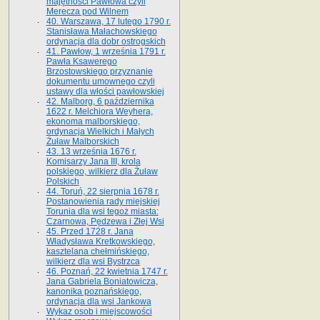
majętności Pawłowa czyli
Merecza pod Wilnem
40. Warszawa, 17 lutego 1790 r.
Stanisława Małachowskiego
ordynacja dla dobr ostrogskich
41. Pawłow, 1 września 1791 r.
Pawła Ksawerego
Brzostowskiego przyznanie
dokumentu umownego czyli
ustawy dla włości pawłowskiej
42. Malborg, 6 października
1622 r. Melchiora Weyhera,
ekonoma malborskiego,
ordynacja Wielkich i Małych
Żuław Malborskich
43. 13 września 1676 r.
Komisarzy Jana III, krola
polskiego, wilkierz dla Żuław
Polskich
44. Toruń, 22 sierpnia 1678 r.
Postanowienia rady miejskiej
Torunia dla wsi tegoż miasta:
Czarnowa, Pędzewa i Złej Wsi
45. Przed 1728 r. Jana
Władysława Kretkowskiego,
kasztelana chełmińskiego,
wilkierz dla wsi Bystrzca
46. Poznań, 22 kwietnia 1747 r.
Jana Gabriela Boniatowicza,
kanonika poznańskiego,
ordynacja dla wsi Jankowa
Wykaz osob i miejscowości