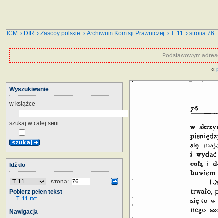
ICM
›
DIR
›
Zasoby polskie
›
Archiwum Komisji Prawniczej
›
T. 11
› strona 76
Podstawowym adrese
«
Wyszukiwanie
w książce
szukaj w całej serii
Idź do
strona:
Pobierz pełen tekst
T. 11.txt
Nawigacja