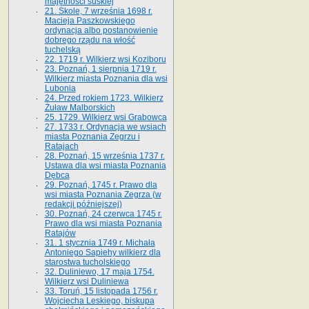
majętności suskiej
21. Skole, 7 września 1698 r.
Macieja Paszkowskiego
ordynacja albo postanowienie
dobrego rządu na włość
tuchelską
22. 1719 r. Wilkierz wsi Koziboru
23. Poznań, 1 sierpnia 1719 r.
Wilkierz miasta Poznania dla wsi
Lubonia
24. Przed rokiem 1723. Wilkierz
Żuław Malborskich
25. 1729. Wilkierz wsi Grabowca
27. 1733 r. Ordynacja we wsiach
miasta Poznania Zegrzu i
Ratajach
28. Poznań, 15 września 1737 r.
Ustawa dla wsi miasta Poznania
Dębca
29. Poznań, 1745 r. Prawo dla
wsi miasta Poznania Zegrza (w
redakcji późniejszej)
30. Poznań, 24 czerwca 1745 r.
Prawo dla wsi miasta Poznania
Ratajów
31. 1 stycznia 1749 r. Michała
Antoniego Sapiehy wilkierz dla
starostwa tucholskiego
32. Duliniewo, 17 maja 1754.
Wilkierz wsi Duliniewa
33. Toruń, 15 listopada 1756 r.
Wojciecha Leskiego, biskupa