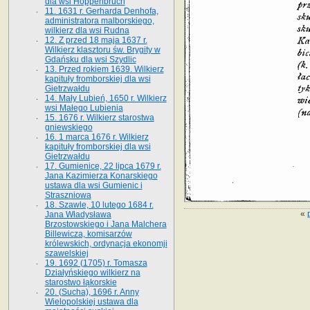
dla wsi Hoppenbruch
11. 1631 r. Gerharda Denhofa,
administratora malborskiego,
wilkierz dla wsi Rudna
12. Z przed 18 maja 1637 r.
Wilkierz klasztoru św. Brygity w
Gdańsku dla wsi Szydlic
13. Przed rokiem 1639. Wilkierz
kapituły fromborskiej dla wsi
Gietrzwałdu
14. Mały Lubień, 1650 r. Wilkierz
wsi Małego Lubienia
15. 1676 r. Wilkierz starostwa
gniewskiego
16. 1 marca 1676 r. Wilkierz
kapituły fromborskiej dla wsi
Gietrzwałdu
17. Gumienice, 22 lipca 1679 r.
Jana Kazimierza Konarskiego
ustawa dla wsi Gumienic i
Straszniowa
18. Szawle, 10 lutego 1684 r.
«
Jana Władysława
Brzostowskiego i Jana Malchera
Billewicza, komisarzów
królewskich, ordynacja ekonomji
szawelskiej
19. 1692 (1705) r. Tomasza
Działyńskiego wilkierz na
starostwo łąkorskie
20. (Sucha), 1696 r. Anny
Wielopolskiej ustawa dla