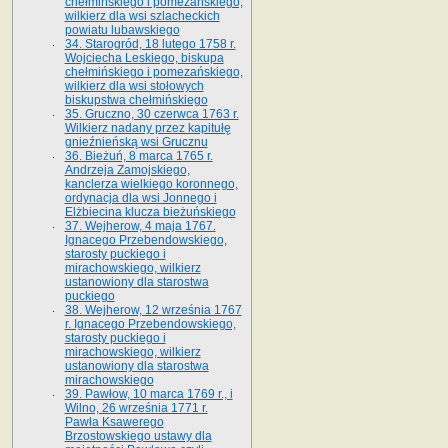
chełmińskiego i pomezańskiego,
wilkierz dla wsi szlacheckich
powiatu lubawskiego
34. Starogród, 18 lutego 1758 r.
Wojciecha Leskiego, biskupa
chełmińskiego i pomezańskiego,
wilkierz dla wsi stołowych
biskupstwa chełmińskiego
35. Gruczno, 30 czerwca 1763 r.
Wilkierz nadany przez kapitułę
gnieźnieńską wsi Grucznu
36. Bieżuń, 8 marca 1765 r.
Andrzeja Zamojskiego,
kanclerza wielkiego koronnego,
ordynacja dla wsi Jonnego i
Elżbiecina klucza bieżuńskiego
37. Wejherow, 4 maja 1767.
Ignacego Przebendowskiego,
starosty puckiego i
mirachowskiego, wilkierz
ustanowiony dla starostwa
puckiego
38. Wejherow, 12 września 1767
r. Ignacego Przebendowskiego,
starosty puckiego i
mirachowskiego, wilkierz
ustanowiony dla starostwa
mirachowskiego
39. Pawłow, 10 marca 1769 r., i
Wilno, 26 września 1771 r.
Pawła Ksawerego
Brzostowskiego ustawy dla