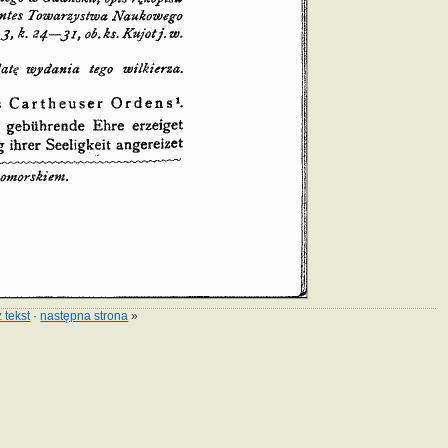
 tekst
·
następna strona
»