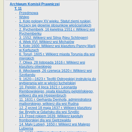
Archiwum Komisji Prawniczej
T. 11
Przedmowa
Wstęp
1. Koło połowy XV wieku. Statut ziemi ruskiej,
tyczący się głownie stosunkow włościańskich
2. Rychemberk, 16 kwietnia 1551 r. Wilkierz wsi
Rychemberku
3. 1552. Wilkierz wsi Silna (Neu Schlingen)
4. Wiek XVI. Wilkierz wsi Michalów
5. Koło 1600. Wilkierz wsi klasztoru Panny Marji
w Kartuzach
6. Toruń, 1605 r. Wilkierz miasta Torunia dla wsi
miejskich
7. Oliwa, 28 listopada 1616 r. Wilkierz wsi
klasztoru oliwskiego
8. Włocławek, 26 czerwca 1620 r. Wilkierz wsi
Szotlandu
9. 1620—1623 r. Teofili Ostrogskiej instrukcja do
wybierania win w włości tuchelskiej
10. Pelplin, 4 lipca 1621 r. Leonarda
Rembowskiego, opata klasztoru pelplińskiego,
wilkierz dla wsi Hoppenbruch
11. 1631 r. Gerharda Denhofa, administratora
malborskiego, wilkierz dla wsi Rudna
12. Z przed 18 maja 1637 r. Wilkierz klasztoru
św. Brygity w Gdańsku dla wsi Szydlic
13. Przed rokiem 1639. Wilkierz kapituły
fromborskiej dla wsi Gietrzwałdu
14. Mały Lubień, 1650 r. Wilkierz wsi Małego
Lubienia