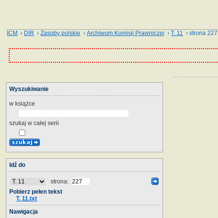
ICM
›
DIR
›
Zasoby polskie
›
Archiwum Komisji Prawniczej
›
T. 11
› strona 227
Wyszukiwanie
w książce
szukaj w całej serii
Idź do
strona:
Pobierz pełen tekst
T. 11.txt
Nawigacja