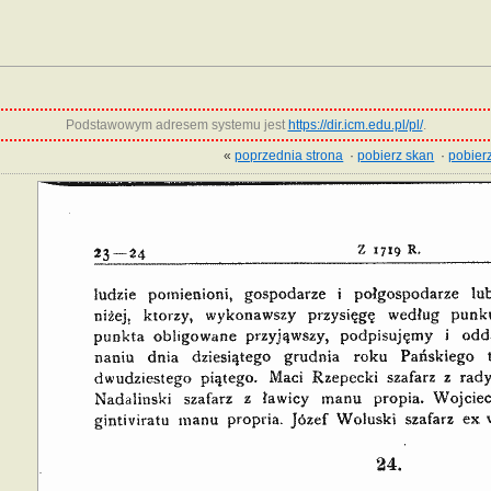
Podstawowym adresem systemu jest
https://dir.icm.edu.pl/pl/
.
«
poprzednia strona
·
pobierz skan
·
pobierz