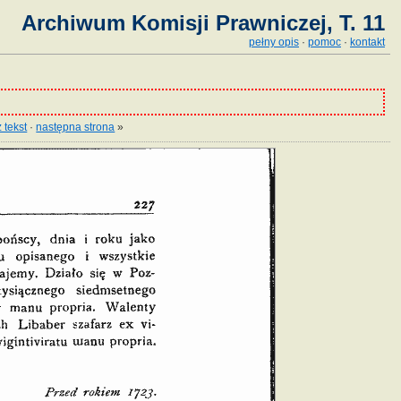
Archiwum Komisji Prawniczej, T. 11
pełny opis
·
pomoc
·
kontakt
 tekst
·
następna strona
»