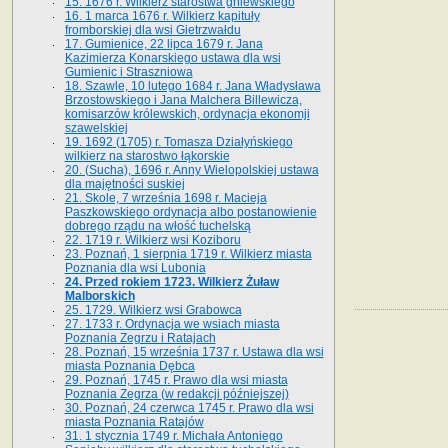
15. 1676 r. Wilkierz starostwa gniewskiego
16. 1 marca 1676 r. Wilkierz kapituły
fromborskiej dla wsi Gietrzwałdu
17. Gumienice, 22 lipca 1679 r. Jana
Kazimierza Konarskiego ustawa dla wsi
Gumienic i Straszniowa
18. Szawle, 10 lutego 1684 r. Jana Władysława
Brzostowskiego i Jana Malchera Billewicza,
komisarzów królewskich, ordynacja ekonomji
szawelskiej
19. 1692 (1705) r. Tomasza Działyńskiego
wilkierz na starostwo łąkorskie
20. (Sucha), 1696 r. Anny Wielopolskiej ustawa
dla majętności suskiej
21. Skole, 7 września 1698 r. Macieja
Paszkowskiego ordynacja albo postanowienie
dobrego rządu na włość tuchelską
22. 1719 r. Wilkierz wsi Koziboru
23. Poznań, 1 sierpnia 1719 r. Wilkierz miasta
Poznania dla wsi Lubonia
24. Przed rokiem 1723. Wilkierz Żuław
Malborskich
25. 1729. Wilkierz wsi Grabowca
27. 1733 r. Ordynacja we wsiach miasta
Poznania Zegrzu i Ratajach
28. Poznań, 15 września 1737 r. Ustawa dla wsi
miasta Poznania Dębca
29. Poznań, 1745 r. Prawo dla wsi miasta
Poznania Zegrza (w redakcji późniejszej)
30. Poznań, 24 czerwca 1745 r. Prawo dla wsi
miasta Poznania Ratajów
31. 1 stycznia 1749 r. Michała Antoniego