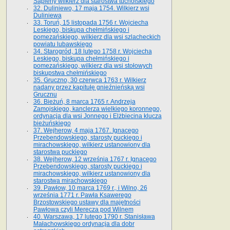
Sapiehy wilkierz dla starostwa tucholskiego
32. Duliniewo, 17 maja 1754. Wilkierz wsi
Duliniewa
33. Toruń, 15 listopada 1756 r. Wojciecha
Leskiego, biskupa chełmińskiego i
pomezańskiego, wilkierz dla wsi szlacheckich
powiatu lubawskiego
34. Starogród, 18 lutego 1758 r. Wojciecha
Leskiego, biskupa chełmińskiego i
pomezańskiego, wilkierz dla wsi stołowych
biskupstwa chełmińskiego
35. Gruczno, 30 czerwca 1763 r. Wilkierz
nadany przez kapitułę gnieźnieńską wsi
Grucznu
36. Bieżuń, 8 marca 1765 r. Andrzeja
Zamojskiego, kanclerza wielkiego koronnego,
ordynacja dla wsi Jonnego i Elżbiecina klucza
bieżuńskiego
37. Wejherow, 4 maja 1767. Ignacego
Przebendowskiego, starosty puckiego i
mirachowskiego, wilkierz ustanowiony dla
starostwa puckiego
38. Wejherow, 12 września 1767 r. Ignacego
Przebendowskiego, starosty puckiego i
mirachowskiego, wilkierz ustanowiony dla
starostwa mirachowskiego
39. Pawłow, 10 marca 1769 r., i Wilno, 26
września 1771 r. Pawła Ksawerego
Brzostowskiego ustawy dla majętności
Pawłowa czyli Merecza pod Wilnem
40. Warszawa, 17 lutego 1790 r. Stanisława
Małachowskiego ordynacja dla dobr