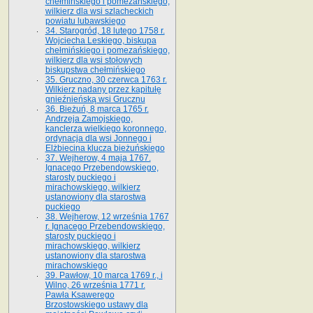
chełmińskiego i pomezańskiego,
wilkierz dla wsi szlacheckich
powiatu lubawskiego
34. Starogród, 18 lutego 1758 r.
Wojciecha Leskiego, biskupa
chełmińskiego i pomezańskiego,
wilkierz dla wsi stołowych
biskupstwa chełmińskiego
35. Gruczno, 30 czerwca 1763 r.
Wilkierz nadany przez kapitułę
gnieźnieńską wsi Grucznu
36. Bieżuń, 8 marca 1765 r.
Andrzeja Zamojskiego,
kanclerza wielkiego koronnego,
ordynacja dla wsi Jonnego i
Elżbiecina klucza bieżuńskiego
37. Wejherow, 4 maja 1767.
Ignacego Przebendowskiego,
starosty puckiego i
mirachowskiego, wilkierz
ustanowiony dla starostwa
puckiego
38. Wejherow, 12 września 1767
r. Ignacego Przebendowskiego,
starosty puckiego i
mirachowskiego, wilkierz
ustanowiony dla starostwa
mirachowskiego
39. Pawłow, 10 marca 1769 r., i
Wilno, 26 września 1771 r.
Pawła Ksawerego
Brzostowskiego ustawy dla