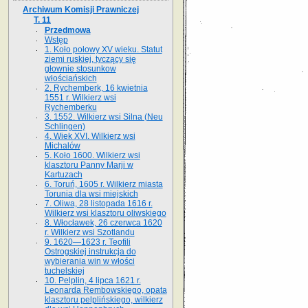
Archiwum Komisji Prawniczej
T. 11
Przedmowa
Wstęp
1. Koło połowy XV wieku. Statut
ziemi ruskiej, tyczący się
głownie stosunkow
włościańskich
2. Rychemberk, 16 kwietnia
1551 r. Wilkierz wsi
Rychemberku
3. 1552. Wilkierz wsi Silna (Neu
Schlingen)
4. Wiek XVI. Wilkierz wsi
Michalów
5. Koło 1600. Wilkierz wsi
klasztoru Panny Marji w
Kartuzach
6. Toruń, 1605 r. Wilkierz miasta
Torunia dla wsi miejskich
7. Oliwa, 28 listopada 1616 r.
Wilkierz wsi klasztoru oliwskiego
8. Włocławek, 26 czerwca 1620
r. Wilkierz wsi Szotlandu
9. 1620—1623 r. Teofili
Ostrogskiej instrukcja do
wybierania win w włości
tuchelskiej
10. Pelplin, 4 lipca 1621 r.
Leonarda Rembowskiego, opata
klasztoru pelplińskiego, wilkierz