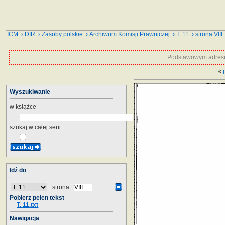
ICM
›
DIR
›
Zasoby polskie
›
Archiwum Komisji Prawniczej
›
T. 11
› strona VIII
Podstawowym adrese
«
Wyszukiwanie
w książce
szukaj w całej serii
Idź do
strona:
Pobierz pełen tekst
T. 11.txt
Nawigacja