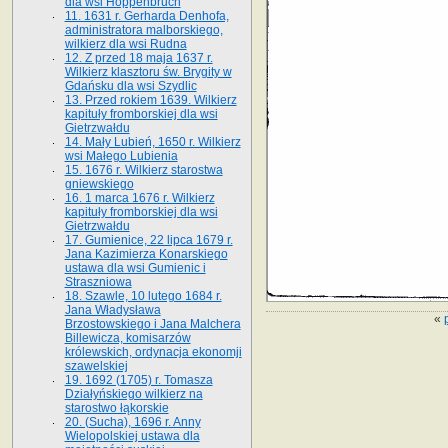
dla wsi Hoppenbruch
11. 1631 r. Gerharda Denhofa,
administratora malborskiego,
wilkierz dla wsi Rudna
12. Z przed 18 maja 1637 r.
Wilkierz klasztoru św. Brygity w
Gdańsku dla wsi Szydlic
13. Przed rokiem 1639. Wilkierz
kapituły fromborskiej dla wsi
Gietrzwałdu
14. Mały Lubień, 1650 r. Wilkierz
wsi Małego Lubienia
15. 1676 r. Wilkierz starostwa
gniewskiego
16. 1 marca 1676 r. Wilkierz
kapituły fromborskiej dla wsi
Gietrzwałdu
17. Gumienice, 22 lipca 1679 r.
Jana Kazimierza Konarskiego
ustawa dla wsi Gumienic i
Straszniowa
18. Szawle, 10 lutego 1684 r.
Jana Władysława
«
Brzostowskiego i Jana Malchera
Billewicza, komisarzów
królewskich, ordynacja ekonomji
szawelskiej
19. 1692 (1705) r. Tomasza
Działyńskiego wilkierz na
starostwo łąkorskie
20. (Sucha), 1696 r. Anny
Wielopolskiej ustawa dla