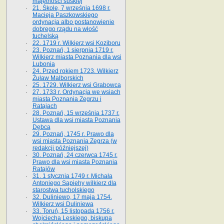
majętności suskiej
21. Skole, 7 września 1698 r.
Macieja Paszkowskiego
ordynacja albo postanowienie
dobrego rządu na włość
tuchelską
22. 1719 r. Wilkierz wsi Koziboru
23. Poznań, 1 sierpnia 1719 r.
Wilkierz miasta Poznania dla wsi
Lubonia
24. Przed rokiem 1723. Wilkierz
Żuław Malborskich
25. 1729. Wilkierz wsi Grabowca
27. 1733 r. Ordynacja we wsiach
miasta Poznania Zegrzu i
Ratajach
28. Poznań, 15 września 1737 r.
Ustawa dla wsi miasta Poznania
Dębca
29. Poznań, 1745 r. Prawo dla
wsi miasta Poznania Zegrza (w
redakcji późniejszej)
30. Poznań, 24 czerwca 1745 r.
Prawo dla wsi miasta Poznania
Ratajów
31. 1 stycznia 1749 r. Michała
Antoniego Sapiehy wilkierz dla
starostwa tucholskiego
32. Duliniewo, 17 maja 1754.
Wilkierz wsi Duliniewa
33. Toruń, 15 listopada 1756 r.
Wojciecha Leskiego, biskupa