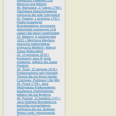
majętności Pawłowa czyli
Merecza pod Wilnem
40. Warszawa, 17 lutego 1790 r.
Stanisława Małachowskiego
ordynacja dla dobr ostrogskich
41. Pawłow, 1 września 1791 r.
Pawła Ksawerego
Brzostowskiego przyznanie
dokumentu umownego czyli
ustawy dla włości pawłowskiej
42. Malborg, 6 października
1622 r. Melchiora Weyhera,
ekonoma malborskiego,
ordynacja Wielkich i Małych
Żuław Malborskich
43. 13 września 1676 r.
Komisarzy Jana III, krola
polskiego, wilkierz dla Żuław
Polskich
44. Toruń, 22 sierpnia 1678 r.
Postanowienia rady miejskiej
Torunia dla wsi tegoż miasta:
Czarnowa, Pędzewa i Złej Wsi
45. Przed 1728 r. Jana
Władysława Kretkowskiego,
kasztelana chełmińskiego,
wilkierz dla wsi Bystrzca
46. Poznań, 22 kwietnia 1747 r.
Jana Gabriela Boniatowicza,
kanonika poznańskiego,
ordynacja dla wsi Jankowa
Wykaz osob i miejscowości