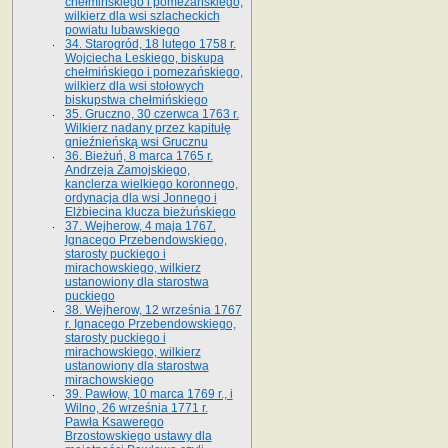
chełmińskiego i pomezańskiego,
wilkierz dla wsi szlacheckich
powiatu lubawskiego
34. Starogród, 18 lutego 1758 r.
Wojciecha Leskiego, biskupa
chełmińskiego i pomezańskiego,
wilkierz dla wsi stołowych
biskupstwa chełmińskiego
35. Gruczno, 30 czerwca 1763 r.
Wilkierz nadany przez kapitułę
gnieźnieńską wsi Grucznu
36. Bieżuń, 8 marca 1765 r.
Andrzeja Zamojskiego,
kanclerza wielkiego koronnego,
ordynacja dla wsi Jonnego i
Elżbiecina klucza bieżuńskiego
37. Wejherow, 4 maja 1767.
Ignacego Przebendowskiego,
starosty puckiego i
mirachowskiego, wilkierz
ustanowiony dla starostwa
puckiego
38. Wejherow, 12 września 1767
r. Ignacego Przebendowskiego,
starosty puckiego i
mirachowskiego, wilkierz
ustanowiony dla starostwa
mirachowskiego
39. Pawłow, 10 marca 1769 r., i
Wilno, 26 września 1771 r.
Pawła Ksawerego
Brzostowskiego ustawy dla