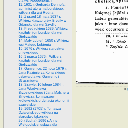
dla wsi Hoppenbruch
11. 1631 r. Gerharda Denhofa,
administratora malborskiego,
wilkierz dla wsi Rudna
12. Z przed 18 maja 1637 r.
Wilkierz klasztoru św. Brygity w
Gdańsku dla wsi Szydlic
13. Przed rokiem 1639. Wilkierz
kapituły fromborskiej dla wsi
Gietrzwałdu
14. Mały Lubień, 1650 r. Wilkierz
wsi Małego Lubienia
15. 1676 r. Wilkierz starostwa
gniewskiego
16. 1 marca 1676 r. Wilkierz
kapituły fromborskiej dla wsi
Gietrzwałdu
17. Gumienice, 22 lipca 1679 r.
Jana Kazimierza Konarskiego
ustawa dla wsi Gumienic i
Straszniowa
18. Szawle, 10 lutego 1684 r.
Jana Władysława
«
Brzostowskiego i Jana Malchera
Billewicza, komisarzów
królewskich, ordynacja ekonomji
szawelskiej
19. 1692 (1705) r. Tomasza
Działyńskiego wilkierz na
starostwo łąkorskie
20. (Sucha), 1696 r. Anny
Wielopolskiej ustawa dla