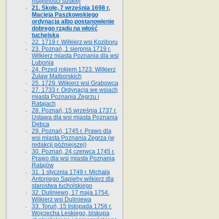
majętności suskiej
21. Skole, 7 września 1698 r.
Macieja Paszkowskiego
ordynacja albo postanowienie
dobrego rządu na włość
tuchelską
22. 1719 r. Wilkierz wsi Koziboru
23. Poznań, 1 sierpnia 1719 r.
Wilkierz miasta Poznania dla wsi
Lubonia
24. Przed rokiem 1723. Wilkierz
Żuław Malborskich
25. 1729. Wilkierz wsi Grabowca
27. 1733 r. Ordynacja we wsiach
miasta Poznania Zegrzu i
Ratajach
28. Poznań, 15 września 1737 r.
Ustawa dla wsi miasta Poznania
Dębca
29. Poznań, 1745 r. Prawo dla
wsi miasta Poznania Zegrza (w
redakcji późniejszej)
30. Poznań, 24 czerwca 1745 r.
Prawo dla wsi miasta Poznania
Ratajów
31. 1 stycznia 1749 r. Michała
Antoniego Sapiehy wilkierz dla
starostwa tucholskiego
32. Duliniewo, 17 maja 1754.
Wilkierz wsi Duliniewa
33. Toruń, 15 listopada 1756 r.
Wojciecha Leskiego, biskupa