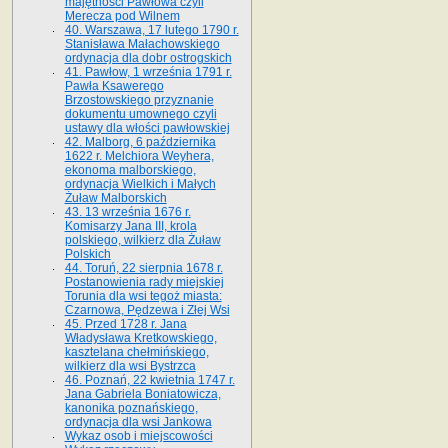
majętności Pawłowa czyli
Merecza pod Wilnem
40. Warszawa, 17 lutego 1790 r.
Stanisława Małachowskiego
ordynacja dla dobr ostrogskich
41. Pawłow, 1 września 1791 r.
Pawła Ksawerego
Brzostowskiego przyznanie
dokumentu umownego czyli
ustawy dla włości pawłowskiej
42. Malborg, 6 października
1622 r. Melchiora Weyhera,
ekonoma malborskiego,
ordynacja Wielkich i Małych
Żuław Malborskich
43. 13 września 1676 r.
Komisarzy Jana III, krola
polskiego, wilkierz dla Żuław
Polskich
44. Toruń, 22 sierpnia 1678 r.
Postanowienia rady miejskiej
Torunia dla wsi tegoż miasta:
Czarnowa, Pędzewa i Złej Wsi
45. Przed 1728 r. Jana
Władysława Kretkowskiego,
kasztelana chełmińskiego,
wilkierz dla wsi Bystrzca
46. Poznań, 22 kwietnia 1747 r.
Jana Gabriela Boniatowicza,
kanonika poznańskiego,
ordynacja dla wsi Jankowa
Wykaz osob i miejscowości