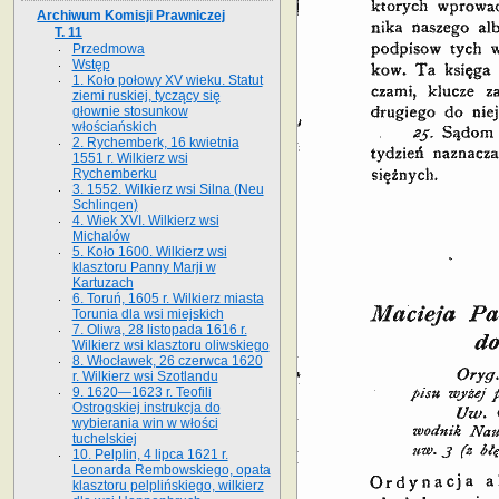
Archiwum Komisji Prawniczej
T. 11
Przedmowa
Wstęp
1. Koło połowy XV wieku. Statut
ziemi ruskiej, tyczący się
głownie stosunkow
włościańskich
2. Rychemberk, 16 kwietnia
1551 r. Wilkierz wsi
Rychemberku
3. 1552. Wilkierz wsi Silna (Neu
Schlingen)
4. Wiek XVI. Wilkierz wsi
Michalów
5. Koło 1600. Wilkierz wsi
klasztoru Panny Marji w
Kartuzach
6. Toruń, 1605 r. Wilkierz miasta
Torunia dla wsi miejskich
7. Oliwa, 28 listopada 1616 r.
Wilkierz wsi klasztoru oliwskiego
8. Włocławek, 26 czerwca 1620
r. Wilkierz wsi Szotlandu
9. 1620—1623 r. Teofili
Ostrogskiej instrukcja do
wybierania win w włości
tuchelskiej
10. Pelplin, 4 lipca 1621 r.
Leonarda Rembowskiego, opata
klasztoru pelplińskiego, wilkierz