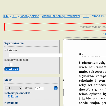
ICM
›
DIR
›
Zasoby polskie
›
Archiwum Komisji Prawniczej
›
T. 11
› strona 197
Podstawowym adrese
«
Wyszukiwanie
w książce
szukaj w całej serii
Idź do
strona:
Pobierz pełen tekst
T. 11.txt
Nawigacja